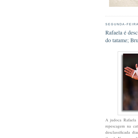
SEGUNDA-FEIRA
Rafaela é desc
do tatame; B
A judoca Rafaela 
repescagem na cat
desclassificada d