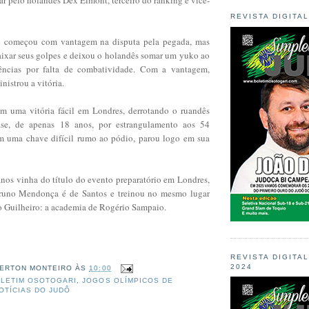
REVISTA DIGITA
ro começou com vantagem na disputa pela pegada, mas
ixar seus golpes e deixou o holandês somar um yuko ao
ências por falta de combatividade. Com a vantagem,
istrou a vitória.
 uma vitória fácil em Londres, derrotando o ruandês
se, de apenas 18 anos, por estrangulamento aos 54
m uma chave difícil rumo ao pódio, parou logo em sua
anos vinha do título do evento preparatório em Londres,
runo Mendonça é de Santos e treinou no mesmo lugar
 Guilheiro: a academia de Rogério Sampaio.
REVISTA DIGITA
2024
ERTON MONTEIRO
ÀS
10:00
LETIM OSOTOGARI
,
JOGOS OLÍMPICOS DE
OTÍCIAS DO JUDÔ