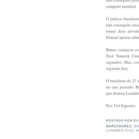
campeão mundial.
O judoca brasilei
não conseguiu enca
tomar duas advert
Elmont apenas admin
Bruno começou com
Fred Yannick Uwa
segundos. Mas, co
segunda luta.
O brasileiro de 27 
no ano passado. B
que formou Leandro
Por: Uol Esportes
POSTADO POR
EV
MARCADORES:
BO
LONDRES 2012
,
N