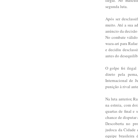
ilegal. No mascu
segunda luta.
Após ser desclassi
muito. Até a sua ad
anúncio da decisão 
No combate válido 
waza-ari para Rafae
e decidiu desclassif
antes do desequilíb
O golpe foi ilega
direto pela pern
Internacional de J
punição à rival ante
Na luta anterior, 
na estreia, com doi
quartas de final e 
chance de disputar
Descoberta no pro
judoca da Cidade d
equipe brasileira