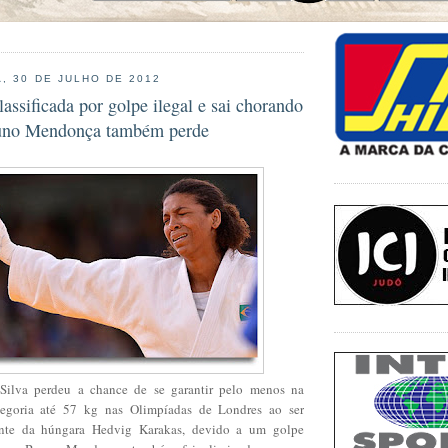
, 30 DE JULHO DE 2012
lassificada por golpe ilegal e sai chorando
runo Mendonça também perde
Silva perdeu a chance de se garantir pelo menos na
egoria até 57 kg nas Olimpíadas de Londres ao ser
iante da húngara Hedvig Karakas, devido a um golpe