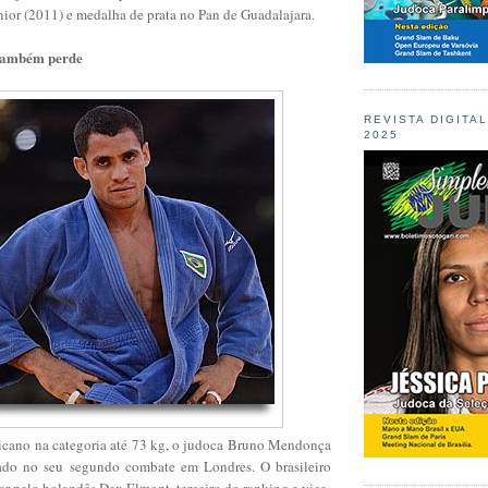
ior (2011) e medalha de prata no Pan de Guadalajara.
também perde
REVISTA DIGITA
2025
cano na categoria até 73 kg, o judoca Bruno Mendonça
ado no seu segundo combate em Londres. O brasileiro
r pelo holandês Dex Elmont, terceiro do ranking e vice-