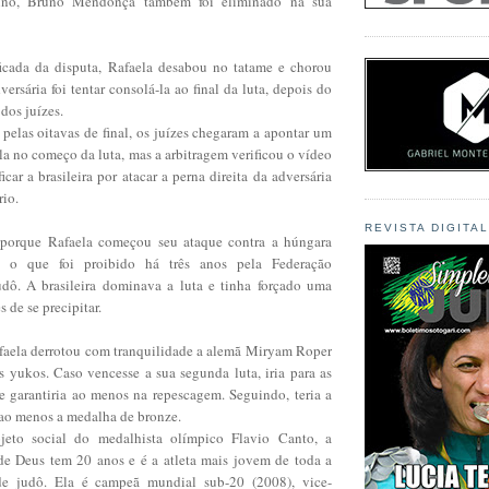
lino, Bruno Mendonça também foi eliminado na sua
ficada da disputa, Rafaela desabou no tatame e chorou
versária foi tentar consolá-la ao final da luta, depois do
dos juízes.
pelas oitavas de final, os juízes chegaram a apontar um
la no começo da luta, mas a arbitragem verificou o vídeo
icar a brasileira por atacar a perna direita da adversária
rio.
REVISTA DIGITA
l porque Rafaela começou seu ataque contra a húngara
a, o que foi proibido há três anos pela Federação
udô. A brasileira dominava a luta e tinha forçado uma
s de se precipitar.
Rafaela derrotou com tranquilidade a alemã Miryam Roper
s yukos. Caso vencesse a sua segunda luta, iria para as
se garantiria ao menos na repescagem. Seguindo, teria a
 ao menos a medalha de bronze.
jeto social do medalhista olímpico Flavio Canto, a
e Deus tem 20 anos e é a atleta mais jovem de toda a
 de judô. Ela é campeã mundial sub-20 (2008), vice-