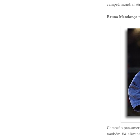
campeã mundial sên
Bruno Mendonça 
Campeão pan-ameri
também foi elimin
não conseguiu passa