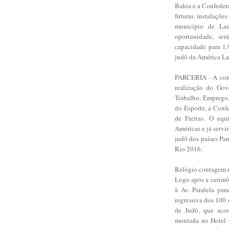
Bahia e a Confedera
futuras instalaçõe
município de Lau
oportunidade, se
capacidade para 1.
judô da América La
PARCERIA - A cons
realização do Gov
Trabalho, Emprego,
do Esporte, a Conf
de Freitas. O eq
Américas e já servi
judô dos países Pa
Rio 2016.
Relógio contagem r
Logo após a cerimôn
à Av. Paralela par
regressiva dos 100
de Judô, que acon
montada no Hotel 