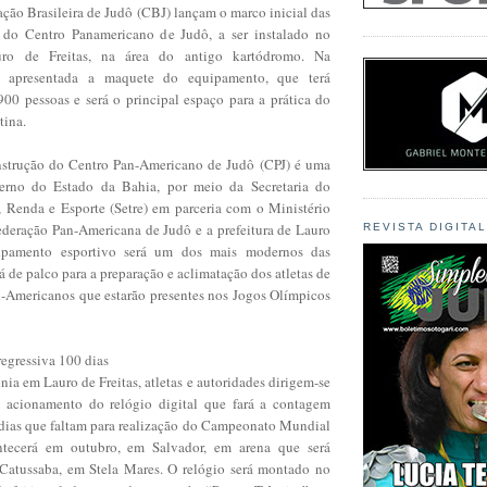
ção Brasileira de Judô (CBJ) lançam o marco inicial das
s do Centro Panamericano de Judô, a ser instalado no
ro de Freitas, na área do antigo kartódromo. Na
rá apresentada a maquete do equipamento, que terá
900 pessoas e será o principal espaço para a prática do
tina.
trução do Centro Pan-Americano de Judô (CPJ) é uma
erno do Estado da Bahia, por meio da Secretaria do
 Renda e Esporte (Setre) em parceria com o Ministério
ederação Pan-Americana de Judô e a prefeitura de Lauro
REVISTA DIGITA
uipamento esportivo será um dos mais modernos das
rá de palco para a preparação e aclimatação dos atletas de
n-Americanos que estarão presentes nos Jogos Olímpicos
egressiva 100 dias
ia em Lauro de Freitas, atletas e autoridades dirigem-se
a acionamento do relógio digital que fará a contagem
 dias que faltam para realização do Campeonato Mundial
tecerá em outubro, em Salvador, em arena que será
Catussaba, em Stela Mares. O relógio será montado no