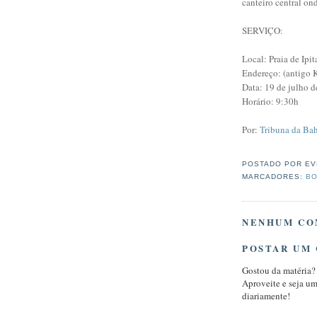
canteiro central on
SERVIÇO:
Local: Praia de Ipit
Endereço: (antigo 
Data: 19 de julho 
Horário: 9:30h
Por:
Tribuna da Ba
POSTADO POR
EV
MARCADORES:
BO
NENHUM CO
POSTAR UM
Gostou da matéria?
Aproveite e seja u
diariamente!