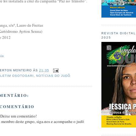
de foi instalada a cruz da campanha “Paz no Trânsito”.
anga, s/nº, Lauro de Freitas
Kartódromo Ayrton Senna)
REVISTA DIGITA
de 2012
2025
hia
ERTON MONTEIRO
ÀS
21:35
LETIM OSOTOGARI
,
NOTÍCIAS DO JUDÔ
MENTÁRIO:
 COMENTÁRIO
 Deixe um comentário!
m membro deste grupo, siga-nos e acompanhe o judô