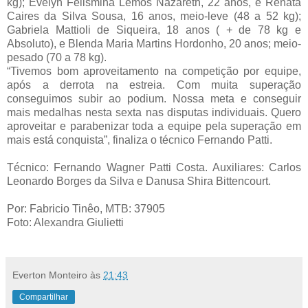
kg); Evelyn Felismina Lemos Nazareth, 22 anos, e Renata
Caires da Silva Sousa, 16 anos, meio-leve (48 a 52 kg);
Gabriela Mattioli de Siqueira, 18 anos ( + de 78 kg e
Absoluto), e Blenda Maria Martins Hordonho, 20 anos; meio-
pesado (70 a 78 kg).
“Tivemos bom aproveitamento na competição por equipe,
após a derrota na estreia. Com muita superação
conseguimos subir ao podium. Nossa meta e conseguir
mais medalhas nesta sexta nas disputas individuais. Quero
aproveitar e parabenizar toda a equipe pela superação em
mais está conquista”, finaliza o técnico Fernando Patti.
Técnico: Fernando Wagner Patti Costa. Auxiliares: Carlos
Leonardo Borges da Silva e Danusa Shira Bittencourt.
Por: Fabricio Tinêo, MTB: 37905
Foto: Alexandra Giulietti
Everton Monteiro
às
21:43
Compartilhar