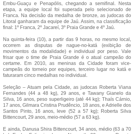
Embu-Guaçu e Penapólis, chegando a semifinal. Nesta
etapa, a equipe local foi superada pelo selecionado de
Franca. Na decisão da medalha de bronze, as judocas do
Litoral ganharam da equipe de Jaú. Assim, na classificação
final: 1º Franca, 2º Jacareí, 3º Praia Grande e 4º Jaú.
Na quinta-feira (10), a partir das 9 horas, no mesmo local,
ocorrem as disputas de nague-no-katá (exibição de
movimentos da modalidade) e individual por peso. Vale
frisar que o time de Praia Grande é o atual campeão do
certame. Em 2010, as meninas da Cidade foram vice-
campeãs do torneio por equipes, terceiro lugar no katá e
faturaram cinco medalhas no individual.
Seleção – Atuam pela Cidade, as judocas Roberta Viana
Fernandes (44 a 48 kg), 29 anos, e Tawany Gianelo da
Silva, 16 anos, peso superligeiro (até 44 kg); Thaís Cárnio,
17 anos, Gilmara Cristina Prudêncio, 18 anos, e Adrielle dos
Santos Pinto, 16 anos, leve (52 a 57 kg); Roberta Silva
Bittencourt, 29 anos, meio-médio (57 a 63 kg).
E ainda, Danusa Shira Bittencourt, 34 anos, médio (63 a 70