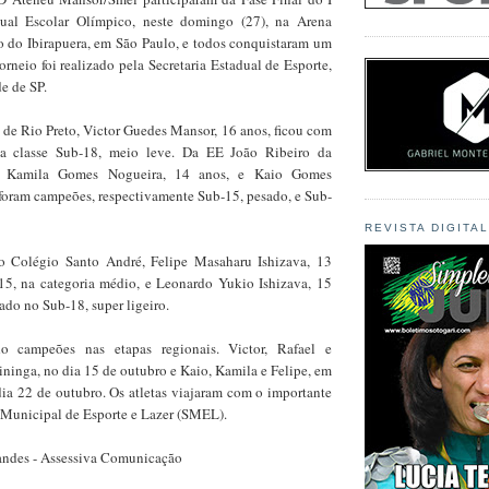
al Escolar Olímpico, neste domingo (27), na Arena
do Ibirapuera, em São Paulo, e todos conquistaram um
orneio foi realizado pela Secretaria Estadual de Esporte,
e de SP.
de Rio Preto, Victor Guedes Mansor, 16 anos, ficou com
 na classe Sub-18, meio leve. Da EE João Ribeiro da
m, Kamila Gomes Nogueira, 14 anos, e Kaio Gomes
 foram campeões, respectivamente Sub-15, pesado, e Sub-
REVISTA DIGITA
do Colégio Santo André, Felipe Masaharu Ishizava, 13
-15, na categoria médio, e Leonardo Yukio Ishizava, 15
cado no Sub-18, super ligeiro.
o campeões nas etapas regionais. Victor, Rafael e
ninga, no dia 15 de outubro e Kaio, Kamila e Felipe, em
dia 22 de outubro. Os atletas viajaram com o importante
a Municipal de Esporte e Lazer (SMEL).
andes - Assessiva Comunicação