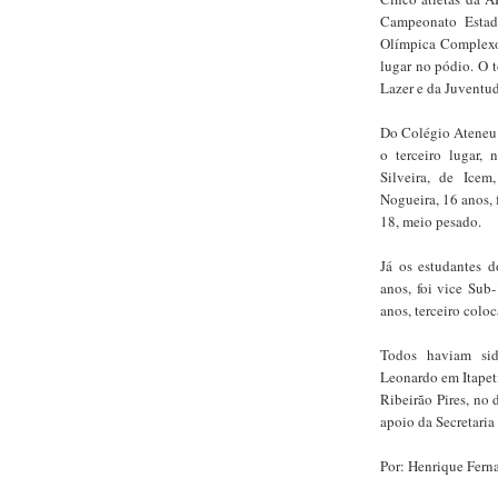
Campeonato Estadu
Olímpica Complexo 
lugar no pódio. O t
Lazer e da Juventud
Do Colégio Ateneu 
o terceiro lugar,
Silveira, de Ice
Nogueira, 16 anos,
18, meio pesado.
Já os estudantes 
anos, foi vice Sub
anos, terceiro colo
Todos haviam sid
Leonardo em Itapeti
Ribeirão Pires, no 
apoio da Secretari
Por: Henrique Fern