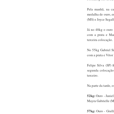
Pela manhã, na ca
medalha de ouro, en
(MS) e Joyce Segall
Já no 48kg o ouro
com a prata e Mar
terceira colocação.
No 55kg Gabriel Si
com a prata e Vitor
Felipe Silva (SP)
segunda colocação
terceiro.
Na parte da tarde, o
52kg:
Ouro - Janiel
Mayra Gabrielle (M
57kg:
Ouro - Giulli