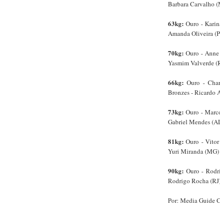
Barbara Carvalho (
63kg:
Ouro - Karina
Amanda Oliveira (PB
70kg:
Ouro - Anne 
Yasmim Valverde (R
66kg:
Ouro - Charl
Bronzes - Ricardo 
73kg:
Ouro - Marco
Gabriel Mendes (AL)
81kg:
Ouro - Vitor
Yuri Miranda (MG) 
90kg:
Ouro - Rodr
Rodrigo Rocha (RJ)
Por: Media Guide 