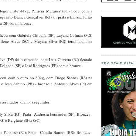
tegoria até 44kg, Patrícia Marques (SC) ficou com a
quanto Bianca Gonçalves (RJ) foi prata e Larissa Farias
a (SP) foram bronze.
 ficou com Gabriela Chibana (SP), Layana Colman (MS)
ilene Alves (SC) e Mayara Silva (RS) terminaram na
lva (DF) foi o campeão, com Luiz Oliveira (RJ) ficando
REVISTA DIGITA
 Delgado (SP) e José Rodrigues (PE) com o bronze.
 ficou com o ouro no 60kg, com Diego Santos (RS) na
 e Ivan Sabino (PB) - bronze e Antônio Alves (PI) em
s resultados foram os seguintes:
ly Silva (RJ); Prata - Andressa Fernandes (SP); Bronzes -
G) e Reigiane Silva (SC)
a Penalber (RJ); Prata - Camila Barreto (RS); Bronzes -