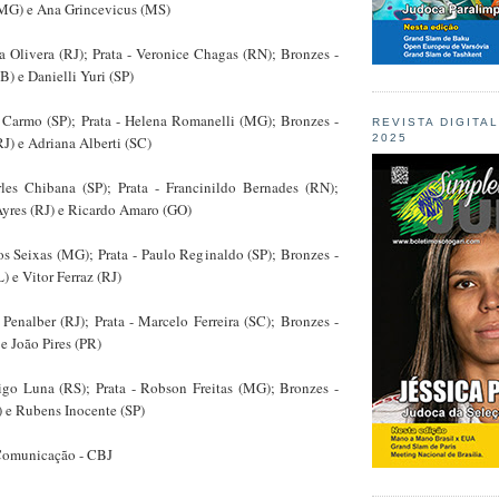
MG) e Ana Grincevicus (MS)
 Olivera (RJ); Prata - Veronice Chagas (RN); Bronzes -
) e Danielli Yuri (SP)
Carmo (SP); Prata - Helena Romanelli (MG); Bronzes -
REVISTA DIGITA
2025
J) e Adriana Alberti (SC)
es Chibana (SP); Prata - Francinildo Bernades (RN);
Ayres (RJ) e Ricardo Amaro (GO)
s Seixas (MG); Prata - Paulo Reginaldo (SP); Bronzes -
 e Vitor Ferraz (RJ)
 Penalber (RJ); Prata - Marcelo Ferreira (SC); Bronzes -
e João Pires (PR)
igo Luna (RS); Prata - Robson Freitas (MG); Bronzes -
 e Rubens Inocente (SP)
Comunicação - CBJ