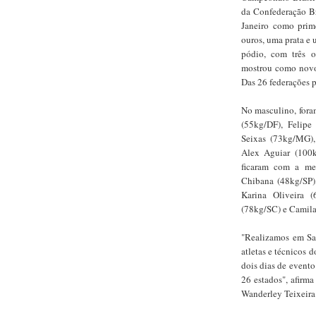
da Confederação Br
Janeiro como prim
ouros, uma prata e
pódio, com três o
mostrou como novos
Das 26 federações p
No masculino, fora
(55kg/DF), Felipe
Seixas (73kg/MG),
Alex Aguiar (100
ficaram com a med
Chibana (48kg/SP),
Karina Oliveira 
(78kg/SC) e Camil
"Realizamos em San
atletas e técnicos 
dois dias de evento
26 estados", afirma
Wanderley Teixeira