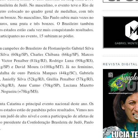
asileira de Judô. No masculino, o evento teve o Rio de
eiro colocado no quadro geral de medalhas, com três
 um bronze. No masculino, São Paulo subiu mais vezes no
uros, uma prata e três bonzes. O Brasileiro também
 estados estão cada vez mais conquistando resultados.
articipantes no evento, 15 subiram ao pódio.
m campeões do Brasileiro de Florianópolis Gabriel Silva
 Silva (60kg/SP), Charles Chibana (66kg/SP), Marcos
 Victor Penalber (81kg/RJ), Rodrigo Luna (90kg/RS),
REVISTA DIGITA
kg/SP) e David Moura (+100kg/MT). Já no feminino,
alha de ouro Patrícia Marques (44kg/SC), Gabriela
 Janielly Silva (52kg/RJ), Giullia Penalber (57kg/RJ),
(63kg/RJ), Anne Carmo (70kg/SP), Luciana Mazetto
a Nogueira (+78kg/MS).
ta Catarina o principal evento nacional deste ano. Os
dos estados estão de parabéns pelos resultados. Vimos nos
 um judô de alto nível e com a participação de atletas de
 o presidente da Confederação Brasileira de Judô, Paulo
.