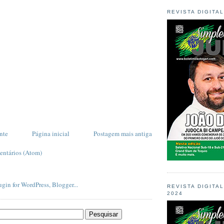
REVISTA DIGITA
nte
Página inicial
Postagem mais antiga
entários (Atom)
REVISTA DIGITA
2024