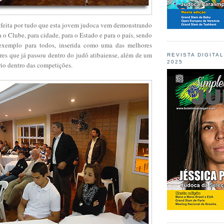
feita por tudo que esta jovem judoca vem demonstrando
 o Clube, para cidade, para o Estado e para o país, sendo
exemplo para todos, inserida como uma das melhores
res que já passou dentro do judô atibaiense, além de um
REVISTA DIGITA
2025
rio dentro das competições.