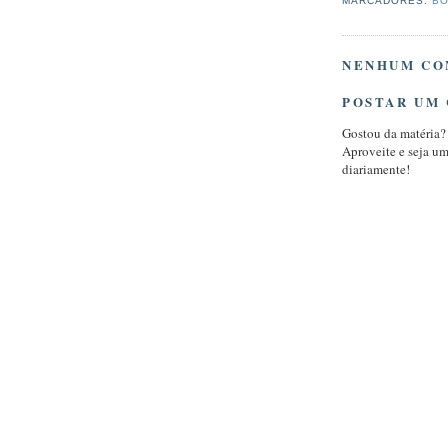
MARCADORES:
BO
NENHUM CO
POSTAR UM
Gostou da matéria?
Aproveite e seja u
diariamente!