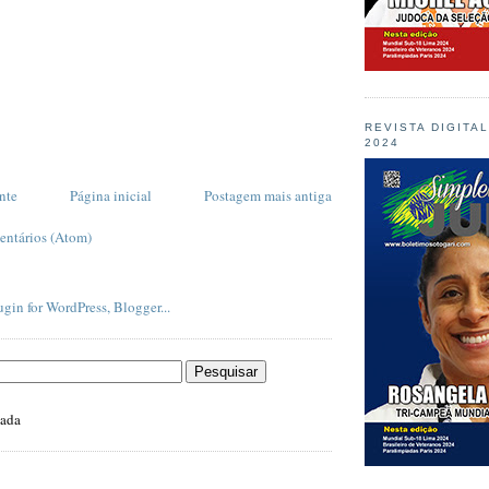
REVISTA DIGITA
2024
nte
Página inicial
Postagem mais antiga
entários (Atom)
zada