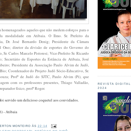
m homenageados aqueles que não medem esforços para o
da modalidade em Atibaia. O Ilmo. Sr. Prefeito da
ia, Dr. José Bernardo Denig; Presidente da Câmara
il Ono; diretor da divisão de esportes do Governo do
, Sr. Carlos Marcelo Pistoresi; Vice-Prefeito Sr. Ricardo
; Secretário de Esportes da Estância de Atibaia, José
ibeiro; Presidente da Associação Paulo Alvim de Judô,
Bio; Coordenador do Projeto Judô Sócio-Educativo, Sr.
Souza; Profº de Judô do SJTC, Paulo Alvim (Pi), que
agem com os professores presentes, Thiago Valladão,
REVISTA DIGITA
eparador físico, profº Roger.
2024
foi servido um delicioso coquetel aos convidados.
i) - Atibaia
ERTON MONTEIRO
ÀS
22:14