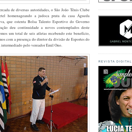
cercada de diversas autoridades, o São João Tênis Clube
etel homenageando a judoca prata da casa Águeda
ilva, que ostenta Bolsa Talento Esportivo do Governo
ração deu continuidade a novos contemplados deste
emos um total de seis atletas recebendo este benefício,
os com a presença do diretor da divisão de Esportes do
 intermediado pelo vereador Emil Ono.
REVISTA DIGITA