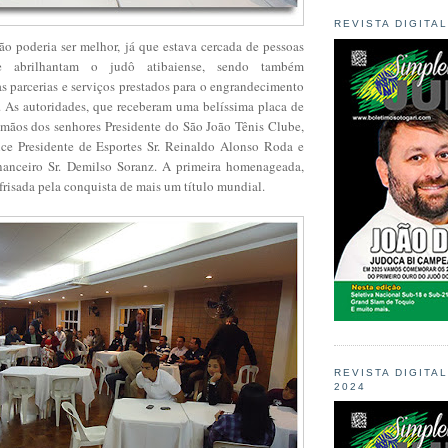
REVISTA DIGITA
 poderia ser melhor, já que estava cercada de pessoas
 abrilhantam o judô atibaiense, sendo também
 parcerias e serviços prestados para o engrandecimento
. As autoridades, que receberam uma belíssima placa de
mãos dos senhores Presidente do São João Tênis Clube,
Vice Presidente de Esportes Sr. Reinaldo Alonso Roda e
nanceiro Sr. Demilso Soranz. A primeira homenageada,
frisada pela conquista de mais um título mundial.
REVISTA DIGITA
2024