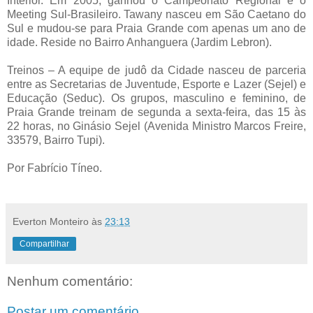
Interior. Em 2005, ganhou o Campeonato Regional e o
Meeting Sul-Brasileiro. Tawany nasceu em São Caetano do
Sul e mudou-se para Praia Grande com apenas um ano de
idade. Reside no Bairro Anhanguera (Jardim Lebron).
Treinos – A equipe de judô da Cidade nasceu de parceria
entre as Secretarias de Juventude, Esporte e Lazer (Sejel) e
Educação (Seduc). Os grupos, masculino e feminino, de
Praia Grande treinam de segunda a sexta-feira, das 15 às
22 horas, no Ginásio Sejel (Avenida Ministro Marcos Freire,
33579, Bairro Tupi).
Por Fabrício Tíneo.
Everton Monteiro
às
23:13
Compartilhar
Nenhum comentário:
Postar um comentário