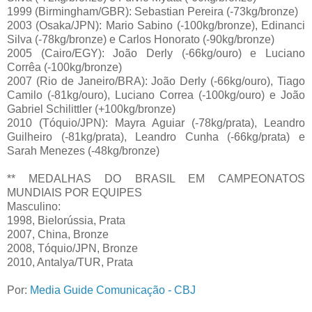
1999 (Birmingham/GBR): Sebastian Pereira (-73kg/bronze)
2003 (Osaka/JPN): Mario Sabino (-100kg/bronze), Edinanci
Silva (-78kg/bronze) e Carlos Honorato (-90kg/bronze)
2005 (Cairo/EGY): João Derly (-66kg/ouro) e Luciano
Corrêa (-100kg/bronze)
2007 (Rio de Janeiro/BRA): João Derly (-66kg/ouro), Tiago
Camilo (-81kg/ouro), Luciano Correa (-100kg/ouro) e João
Gabriel Schilittler (+100kg/bronze)
2010 (Tóquio/JPN): Mayra Aguiar (-78kg/prata), Leandro
Guilheiro (-81kg/prata), Leandro Cunha (-66kg/prata) e
Sarah Menezes (-48kg/bronze)
** MEDALHAS DO BRASIL EM CAMPEONATOS
MUNDIAIS POR EQUIPES
Masculino:
1998, Bielorússia, Prata
2007, China, Bronze
2008, Tóquio/JPN, Bronze
2010, Antalya/TUR, Prata
Por:
Media Guide Comunicação - CBJ