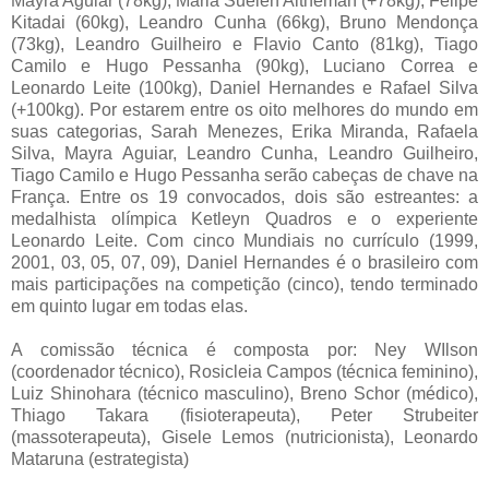
Mayra Aguiar (78kg), Maria Suelen Altheman (+78kg), Felipe
Kitadai (60kg), Leandro Cunha (66kg), Bruno Mendonça
(73kg), Leandro Guilheiro e Flavio Canto (81kg), Tiago
Camilo e Hugo Pessanha (90kg), Luciano Correa e
Leonardo Leite (100kg), Daniel Hernandes e Rafael Silva
(+100kg). Por estarem entre os oito melhores do mundo em
suas categorias, Sarah Menezes, Erika Miranda, Rafaela
Silva, Mayra Aguiar, Leandro Cunha, Leandro Guilheiro,
Tiago Camilo e Hugo Pessanha serão cabeças de chave na
França. Entre os 19 convocados, dois são estreantes: a
medalhista olímpica Ketleyn Quadros e o experiente
Leonardo Leite. Com cinco Mundiais no currículo (1999,
2001, 03, 05, 07, 09), Daniel Hernandes é o brasileiro com
mais participações na competição (cinco), tendo terminado
em quinto lugar em todas elas.
A comissão técnica é composta por: Ney WIlson
(coordenador técnico), Rosicleia Campos (técnica feminino),
Luiz Shinohara (técnico masculino), Breno Schor (médico),
Thiago Takara (fisioterapeuta), Peter Strubeiter
(massoterapeuta), Gisele Lemos (nutricionista), Leonardo
Mataruna (estrategista)