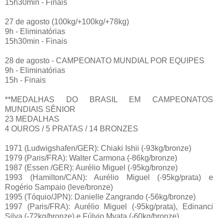
15h30min - Finais
27 de agosto (100kg/+100kg/+78kg)
9h - Eliminatórias
15h30min - Finais
28 de agosto - CAMPEONATO MUNDIAL POR EQUIPES
9h - Eliminatórias
15h - Finais
**MEDALHAS DO BRASIL EM CAMPEONATOS
MUNDIAIS SÊNIOR
23 MEDALHAS
4 OUROS / 5 PRATAS / 14 BRONZES
1971 (Ludwigshafen/GER): Chiaki Ishii (-93kg/bronze)
1979 (Paris/FRA): Walter Carmona (-86kg/bronze)
1987 (Essen /GER): Aurélio Miguel (-95kg/bronze)
1993 (Hamilton/CAN): Aurélio Miguel (-95kg/prata) e
Rogério Sampaio (leve/bronze)
1995 (Tóquio/JPN): Danielle Zangrando (-56kg/bronze)
1997 (Paris/FRA): Aurélio Miguel (-95kg/prata), Edinanci
Silva (-72kg/bronze) e Fúlvio Myata (-60kg/bronze)