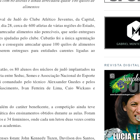
 com 80 atletas e ainda arrecadou quase 100 quilos de
alimentos
ival de Judô do Clube Atlético Juventus, da Capital,
dia 28, cerca de 600 atletas de várias regiões do Estado,
arrecadar alimentos não perecíveis, que serão entregues
tes ajudadas pelo clube. Cubatão foi a única agremiação
a e conseguiu arrecadar quase 100 quilos de alimentos
serem entregues para entidades carentes ligadas ao
REVISTA DIGITA
tão, os 80 alunos dos núcleos de judô implantados na
ria entre Seduc, Semes e Associação Nacional do Esporte
i comandado pelo técnico Alexsander Guedes e pelos
Nascimento, Ivan Ferreira de Lima, Caio Wickaus e
lém do caráter beneficente, a competição ainda teve
ática dos ensinamentos obtidos durante as aulas. Foram
os e 34 femininos, onde cada um lutou duas vezes contra
as academias.
enses foram: John Kennedy Tuzen, Davilson dos Santos,