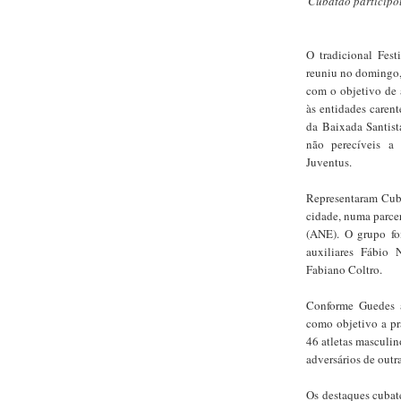
Cubatão participou
O tradicional Fest
reuniu no domingo, 
com o objetivo de 
às entidades caren
da Baixada Santist
não perecíveis a 
Juventus.
Representaram Cuba
cidade, numa parce
(ANE). O grupo fo
auxiliares Fábio 
Fabiano Coltro.
Conforme Guedes a
como objetivo a pr
46 atletas masculin
adversários de outr
Os destaques cubat