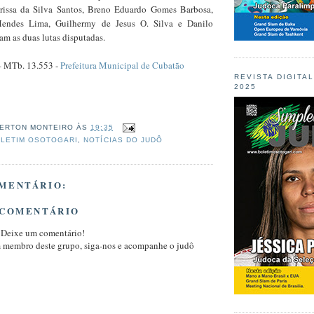
arissa da Silva Santos, Breno Eduardo Gomes Barbosa,
endes Lima, Guilhermy de Jesus O. Silva e Danilo
m as duas lutas disputadas.
 – MTb. 13.553 -
Prefeitura Municipal de Cubatão
REVISTA DIGITA
2025
ERTON MONTEIRO
ÀS
19:35
LETIM OSOTOGARI
,
NOTÍCIAS DO JUDÔ
MENTÁRIO:
 COMENTÁRIO
 Deixe um comentário!
m membro deste grupo, siga-nos e acompanhe o judô