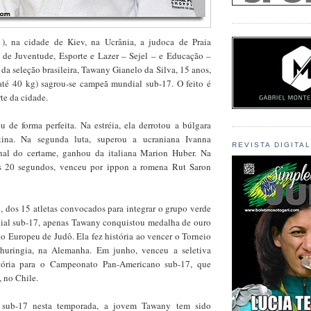
1), na cidade de Kiev, na Ucrânia, a judoca de Praia
s de Juventude, Esporte e Lazer – Sejel – e Educação –
 da seleção brasileira, Tawany Gianelo da Silva, 15 anos,
(até 40 kg) sagrou-se campeã mundial sub-17. O feito é
rte da cidade.
u de forma perfeita. Na estréia, ela derrotou a búlgara
kina. Na segunda luta, superou a ucraniana Ivanna
REVISTA DIGITA
inal do certame, ganhou da italiana Marion Huber. Na
s 20 segundos, venceu por ippon a romena Rut Saron
, dos 15 atletas convocados para integrar o grupo verde
ial sub-17, apenas Tawany conquistou medalha de ouro
o Europeu de Judô. Ela fez história ao vencer o Torneio
Thuringia, na Alemanha. Em junho, venceu a seletiva
catória para o Campeonato Pan-Americano sub-17, que
 no Chile.
a sub-17 nesta temporada, a jovem Tawany tem sido