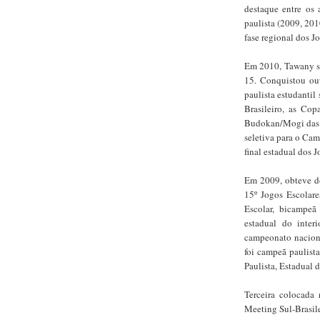
destaque entre os 
paulista (2009, 201
fase regional dos J
Em 2010, Tawany sa
15. Conquistou out
paulista estudanti
Brasileiro, as Co
Budokan/Mogi das C
seletiva para o Ca
final estadual dos 
Em 2009, obteve doi
15º Jogos Escolare
Escolar, bicampeã
estadual do inter
campeonato naciona
foi campeã paulista
Paulista, Estadual 
Terceira colocada
Meeting Sul-Brasile