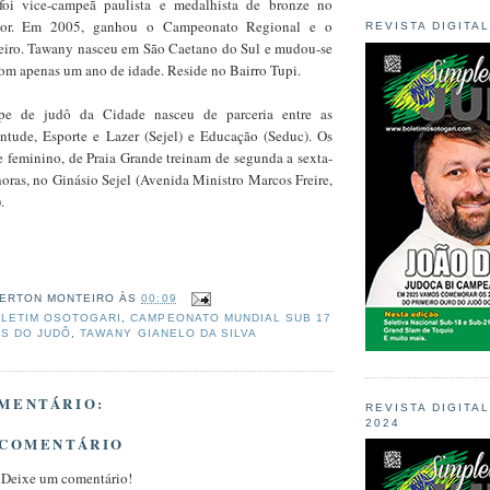
 foi vice-campeã paulista e medalhista de bronze no
rior. Em 2005, ganhou o Campeonato Regional e o
REVISTA DIGITA
eiro. Tawany nasceu em São Caetano do Sul e mudou-se
com apenas um ano de idade. Reside no Bairro Tupi.
pe de judô da Cidade nasceu de parceria entre as
entude, Esporte e Lazer (Sejel) e Educação (Seduc). Os
e feminino, de Praia Grande treinam de segunda a sexta-
 horas, no Ginásio Sejel (Avenida Ministro Marcos Freire,
.
ERTON MONTEIRO
ÀS
00:09
LETIM OSOTOGARI
,
CAMPEONATO MUNDIAL SUB 17
AS DO JUDÔ
,
TAWANY GIANELO DA SILVA
MENTÁRIO:
REVISTA DIGITA
2024
 COMENTÁRIO
 Deixe um comentário!