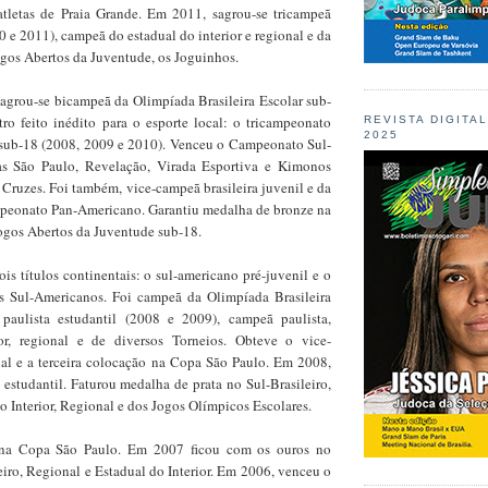
atletas de Praia Grande. Em 2011, sagrou-se tricampeã
0 e 2011), campeã do estadual do interior e regional e da
ogos Abertos da Juventude, os Joguinhos.
grou-se bicampeã da Olimpíada Brasileira Escolar sub-
ro feito inédito para o esporte local: o tricampeonato
REVISTA DIGITA
2025
l sub-18 (2008, 2009 e 2010). Venceu o Campeonato Sul-
pas São Paulo, Revelação, Virada Esportiva e Kimonos
ruzes. Foi também, vice-campeã brasileira juvenil e da
mpeonato Pan-Americano. Garantiu medalha de bronze na
Jogos Abertos da Juventude sub-18.
s títulos continentais: o sul-americano pré-juvenil e o
s Sul-Americanos. Foi campeã da Olimpíada Brasileira
 paulista estudantil (2008 e 2009), campeã paulista,
ior, regional e de diversos Torneios. Obteve o vice-
l e a terceira colocação na Copa São Paulo. Em 2008,
 estudantil. Faturou medalha de prata no Sul-Brasileiro,
do Interior, Regional e dos Jogos Olímpicos Escolares.
 na Copa São Paulo. Em 2007 ficou com os ouros no
iro, Regional e Estadual do Interior. Em 2006, venceu o