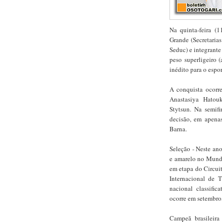
Na quinta-feira (1
Grande (Secretaria
Seduc) e integrante
peso superligeiro 
inédito para o espo
A conquista ocorre
Anastasiya Hatou
Stytsun. Na semif
decisão, em apena
Barna.
Seleção - Neste ano
e amarelo no Mund
em etapa do Circuit
Internacional de 
nacional classifi
ocorre em setembro,
Campeã brasileir