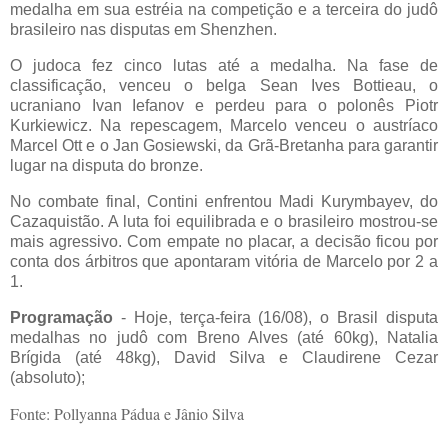
medalha em sua estréia na competição e a terceira do judô
brasileiro nas disputas em Shenzhen.
O judoca fez cinco lutas até a medalha. Na fase de
classificação, venceu o belga Sean Ives Bottieau, o
ucraniano Ivan Iefanov e perdeu para o polonês Piotr
Kurkiewicz. Na repescagem, Marcelo venceu o austríaco
Marcel Ott e o Jan Gosiewski, da Grã-Bretanha para garantir
lugar na disputa do bronze.
No combate final, Contini enfrentou Madi Kurymbayev, do
Cazaquistão. A luta foi equilibrada e o brasileiro mostrou-se
mais agressivo. Com empate no placar, a decisão ficou por
conta dos árbitros que apontaram vitória de Marcelo por 2 a
1.
Programação
- Hoje, terça-feira (16/08), o Brasil disputa
medalhas no judô com Breno Alves (até 60kg), Natalia
Brígida (até 48kg), David Silva e Claudirene Cezar
(absoluto);
Fonte: Pollyanna Pádua e Jânio Silva