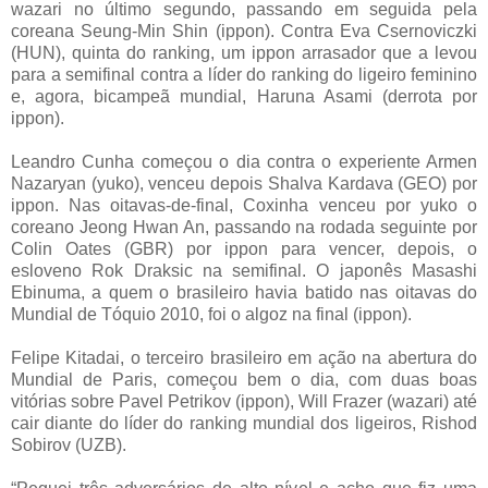
wazari no último segundo, passando em seguida pela
coreana Seung-Min Shin (ippon). Contra Eva Csernoviczki
(HUN), quinta do ranking, um ippon arrasador que a levou
para a semifinal contra a líder do ranking do ligeiro feminino
e, agora, bicampeã mundial, Haruna Asami (derrota por
ippon).
Leandro Cunha começou o dia contra o experiente Armen
Nazaryan (yuko), venceu depois Shalva Kardava (GEO) por
ippon. Nas oitavas-de-final, Coxinha venceu por yuko o
coreano Jeong Hwan An, passando na rodada seguinte por
Colin Oates (GBR) por ippon para vencer, depois, o
esloveno Rok Draksic na semifinal. O japonês Masashi
Ebinuma, a quem o brasileiro havia batido nas oitavas do
Mundial de Tóquio 2010, foi o algoz na final (ippon).
Felipe Kitadai, o terceiro brasileiro em ação na abertura do
Mundial de Paris, começou bem o dia, com duas boas
vitórias sobre Pavel Petrikov (ippon), Will Frazer (wazari) até
cair diante do líder do ranking mundial dos ligeiros, Rishod
Sobirov (UZB).