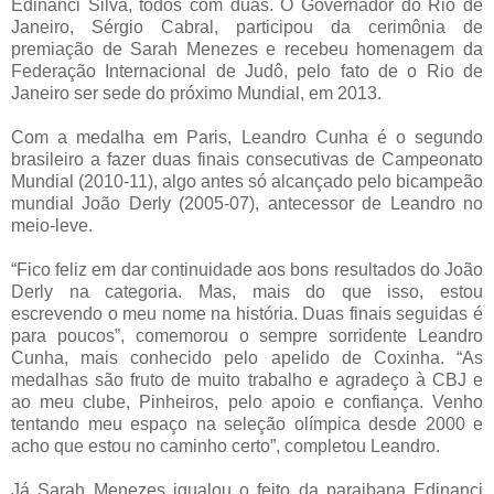
Edinanci Silva, todos com duas. O Governador do Rio de
Janeiro, Sérgio Cabral, participou da cerimônia de
premiação de Sarah Menezes e recebeu homenagem da
Federação Internacional de Judô, pelo fato de o Rio de
Janeiro ser sede do próximo Mundial, em 2013.
Com a medalha em Paris, Leandro Cunha é o segundo
brasileiro a fazer duas finais consecutivas de Campeonato
Mundial (2010-11), algo antes só alcançado pelo bicampeão
mundial João Derly (2005-07), antecessor de Leandro no
meio-leve.
“Fico feliz em dar continuidade aos bons resultados do João
Derly na categoria. Mas, mais do que isso, estou
escrevendo o meu nome na história. Duas finais seguidas é
para poucos”, comemorou o sempre sorridente Leandro
Cunha, mais conhecido pelo apelido de Coxinha. “As
medalhas são fruto de muito trabalho e agradeço à CBJ e
ao meu clube, Pinheiros, pelo apoio e confiança. Venho
tentando meu espaço na seleção olímpica desde 2000 e
acho que estou no caminho certo”, completou Leandro.
Já Sarah Menezes igualou o feito da paraibana Edinanci