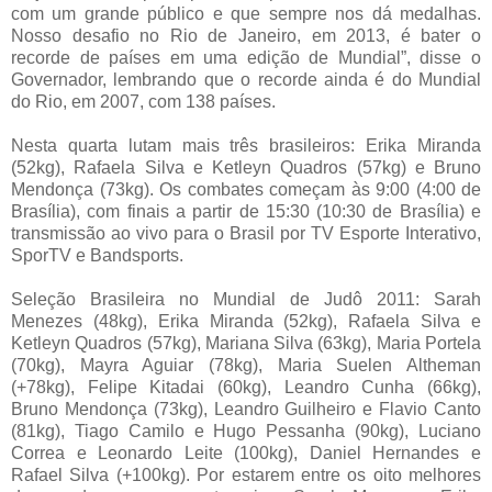
com um grande público e que sempre nos dá medalhas.
Nosso desafio no Rio de Janeiro, em 2013, é bater o
recorde de países em uma edição de Mundial”, disse o
Governador, lembrando que o recorde ainda é do Mundial
do Rio, em 2007, com 138 países.
Nesta quarta lutam mais três brasileiros: Erika Miranda
(52kg), Rafaela Silva e Ketleyn Quadros (57kg) e Bruno
Mendonça (73kg). Os combates começam às 9:00 (4:00 de
Brasília), com finais a partir de 15:30 (10:30 de Brasília) e
transmissão ao vivo para o Brasil por TV Esporte Interativo,
SporTV e Bandsports.
Seleção Brasileira no Mundial de Judô 2011: Sarah
Menezes (48kg), Erika Miranda (52kg), Rafaela Silva e
Ketleyn Quadros (57kg), Mariana Silva (63kg), Maria Portela
(70kg), Mayra Aguiar (78kg), Maria Suelen Altheman
(+78kg), Felipe Kitadai (60kg), Leandro Cunha (66kg),
Bruno Mendonça (73kg), Leandro Guilheiro e Flavio Canto
(81kg), Tiago Camilo e Hugo Pessanha (90kg), Luciano
Correa e Leonardo Leite (100kg), Daniel Hernandes e
Rafael Silva (+100kg). Por estarem entre os oito melhores