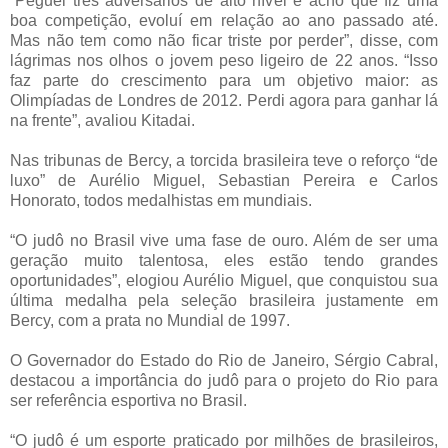
“Peguei três adversários de alto nível e acho que fiz uma
boa competição, evoluí em relação ao ano passado até.
Mas não tem como não ficar triste por perder”, disse, com
lágrimas nos olhos o jovem peso ligeiro de 22 anos. “Isso
faz parte do crescimento para um objetivo maior: as
Olimpíadas de Londres de 2012. Perdi agora para ganhar lá
na frente”, avaliou Kitadai.
Nas tribunas de Bercy, a torcida brasileira teve o reforço “de
luxo” de Aurélio Miguel, Sebastian Pereira e Carlos
Honorato, todos medalhistas em mundiais.
“O judô no Brasil vive uma fase de ouro. Além de ser uma
geração muito talentosa, eles estão tendo grandes
oportunidades”, elogiou Aurélio Miguel, que conquistou sua
última medalha pela seleção brasileira justamente em
Bercy, com a prata no Mundial de 1997.
O Governador do Estado do Rio de Janeiro, Sérgio Cabral,
destacou a importância do judô para o projeto do Rio para
ser referência esportiva no Brasil.
“O judô é um esporte praticado por milhões de brasileiros,