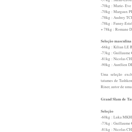
-70kg
: Marie- Eve
-70kg
: Margaux PI
-78kg
: Audrey TCH
-78kg
: Fanny-Este
+ 78kg
: Romane D
Seleção masculina
-66kg
: Kilian LE
-73kg
: Guillaume 
-81kg
: Nicolas C
-90kg
: Aurélien D
Uma seleção excl
tatames de Tashken
Riner, autor de um
Grand Slam de
Ta
Seleção
-60kg
: Luka MKHE
-73kg
: Guillaume 
-81kg
: Nicolas C