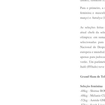
Para o primeiro, a
feminina e mascul
março) e
Antalya (
As seleções feitas
atual chefe da sel
olímpica: em suma,
selecionadas para
Nacional de Despo
europeia e mundial
apenas para judoca
verão.
Um parâmetr
Judô (FFJudo) teve
Grand Slam de Tel 
Seleção feminina
-48kg
: Shirine B
-48kg
: Mélanie C
-52kg
: Astride GN
-57kg
: Sarah-Léo