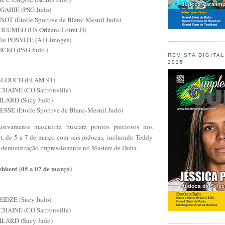
 GAHIÉ (PSG Judo)
NOT (Étoile Sportive de Blanc-Mesnil Judo)
EUMÉO (US Orléans Loiret JJ)
lle POSVITE (AJ Limoges)
ICKO (PSG Judo )
REVISTA DIGITA
2025
 BLOUCH (FLAM 91)
CHAINE (CO Sartrouville)
HILARD (Sucy Judo)
IESSE (Etoile Sportive de Blanc-Mesnil Judo)
usivamente masculina buscará pontos preciosos nos
t, de 5 a 7 de março com seis judocas,
incluindo Teddy
a demonstração impressionante no Masters de Doha.
shkent
(05 a 07 de março)
IDZE (Sucy Judo)
CHAINE (CO Sartrouville)
HILARD (Sucy Judo)