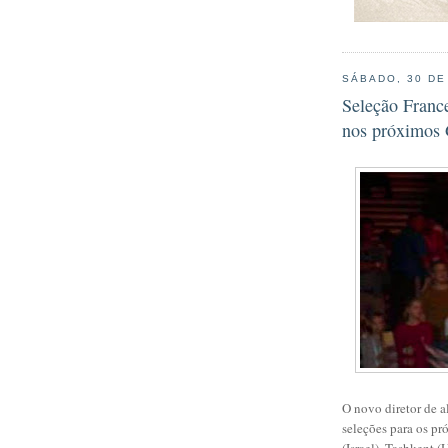
SÁBADO, 30 DE
Seleção Franc
nos próximos
O novo diretor de 
seleções para os pr
(Israel), Tashkent (