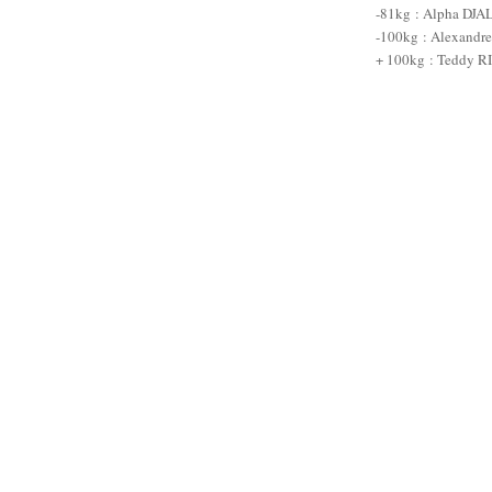
-81kg
: Alpha DJAL
-100kg
: Alexandr
+ 100kg
: Teddy R