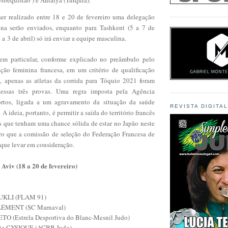
 ser realizado entre 18 e 20 de fevereiro uma delegação
ina serão enviados, enquanto para
Tashkent (5 a 7 de
1 a
3 de abril) só irá enviar a equipe masculina.
 em particular, conforme explicado no preâmbulo pelo
eção feminina francesa, em um critério de qualificação
 apenas as atletas da corrida para Tóquio 2021 foram
 essas três provas.
Uma regra imposta pela Agência
rtos, ligada a um agravamento da situação da saúde
REVISTA DIGITA
.
A ideia, portanto, é permitir a saída do território francês
s que tenham uma chance sólida de estar no Japão neste
o que a comissão de seleção do Federação Francesa de
 que levar em consideração.
Aviv (18 a 20 de fevereiro)
OUKLI (FLAM 91)
LÉMENT (SC Marnaval)
ETO (Estrela Desportiva do Blanc-Mesnil Judo)
nie CYSIQUE (ACBB Judo)