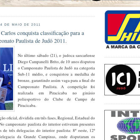
24 DE MAIO DE 2011
Carlos conquista classificação para a
eonato Paulista de Judô 2011.
No último sábado (21), o judoca saocarlense
Diego Campanelli Brito, de 10 anos disputou
o Campeonato Paulista de Judô na categoria
Sub-11 médio, e conquistou a medalha de
bronze, garantindo assim vaga para a final do
Campeonato Paulista. A competição foi
realizada em Piracicaba no ginásio
poliesportivo do Clube de Campo de
Piracicaba.
ão oficial, dividida em três fases, Regional, Estadual do
. No campeonato paulista do interior estiveram presentes
 de três delegacias do interior paulista: 8º oeste, 12º
delegacia da Grande Campinas, onde disputaram os