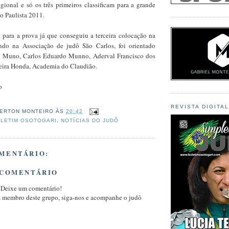
gional e só os três primeiros classificam para a grande
o Paulista 2011.
a para a prova já que conseguiu a terceira colocação na
ando na Associação de judô São Carlos, foi orientado
io Muno, Carlos Eduardo Munno, Aderval Francisco dos
reira Honda, Academia do Claudião.
o
REVISTA DIGITA
ERTON MONTEIRO
ÀS
20:42
LETIM OSOTOGARI
,
NOTÍCIAS DO JUDÔ
MENTÁRIO:
 COMENTÁRIO
 Deixe um comentário!
m membro deste grupo, siga-nos e acompanhe o judô