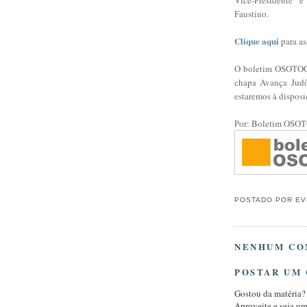
Faustino.
Clique aqui
para ass
O boletim OSOTOGA
chapa Avança Judô 
estaremos à disposi
Por: Boletim OSO
POSTADO POR
EV
NENHUM CO
POSTAR UM
Gostou da matéria?
Aproveite e seja u