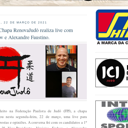
, 22 DE MARÇO DE 2021
 Chapa RenovaJudô realiza live com
v e Alexandre Faustino.
eito na Federação Paulista de Judô (FPJ), a chapa
ou nesta segunda-feira, 22 de março, uma live para
postas e opiniões. A conversa foi com os candidatos a 1º
e 2º Vice-Presidente, Vinícius Erchov e Alexandre