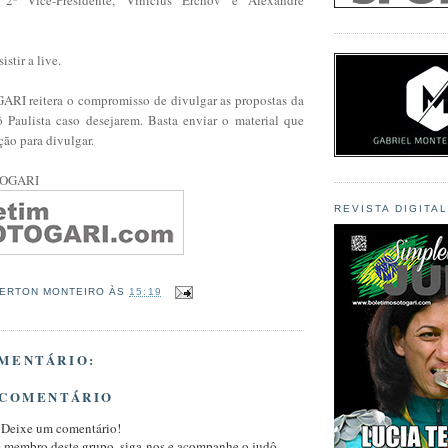
istir a live.
RI reitera o compromisso de divulgar as propostas da
Paulista caso desejarem. Basta enviar o material que
ção para divulgar.
TOGARI
REVISTA DIGITA
ERTON MONTEIRO
ÀS
15:19
MENTÁRIO:
 COMENTÁRIO
 Deixe um comentário!
m membro deste grupo, siga-nos e acompanhe o judô