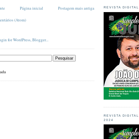
nte
Página inicial
Postagem mais antiga
REVISTA DIGITA
entários (Atom)
zada
REVISTA DIGITA
2024