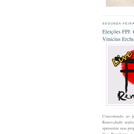
SEGUNDA-FEIRA
Eleições FPJ:
Vinícius Ercho
Concorrendo ao pl
RenovaJudô realiz
apresentar suas pro
Vice-Presidente 