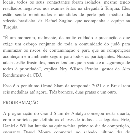
locais, todos os seus contactantes foram isolados, mesmo tendo
resultados negativos nos exames feitos na chegada à Turquia. Eles
estão sendo monitorados e atendidos de perto pelo médico da
seleção brasileira, dr. Rafael Sugino, que acompanha a equipe na
Turquia.
“É um momento, realmente, de muito cuidado e precaução e que
exige um esforço conjunto de toda a comunidade do judô para
minimizar os riscos de contaminação e para que as competições
aconteçam em ambiente seguro para todos os participantes. Nossos
atletas estão frustrados, mas entendem que a saúde e a segurança de
todos é prioridade”, explica Ney Wilson Pereira, gestor de Alto
Rendimento da CBJ.
Esse é o penúltimo Grand Slam da temporada 2021 e o Brasil tem
seis medalhas até agora. Três bronzes, duas pratas e um ouro.
PROGRAMAÇÃO
A programação do Grand Slam de Antalya começou nesta quarta,
com o sorteio que definiu as chaves de todas as categorias. Eric,
Daniel e Willian lutarão na quinta-feira, primeiro dia de competição,
enquanto David Moura competirá no sábado, último dia de