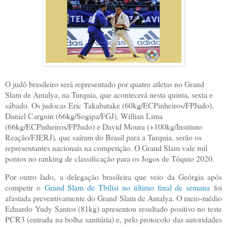
O judô brasileiro será representado por quatro atletas no Grand
Slam de Antalya, na Turquia, que acontecerá nesta quinta, sexta e
sábado. Os judocas Eric Takabatake (60kg/ECPinheiros/FPJudo),
Daniel Cargnin (66kg/Sogipa/FGJ), Willian Lima
(66kg/ECPinheiros/FPJudo) e David Moura (+100kg/Instituto
Reação/FJERJ), que saíram do Brasil para a Turquia, serão os
representantes nacionais na competição. O Grand Slam vale mil
pontos no ranking de classificação para os Jogos de Tóquio 2020.
Por outro lado, a delegação brasileira que veio da Geórgia após
competir o
Grand Slam de Tbilisi no último final de semana
foi
afastada preventivamente do Grand Slam de Antalya. O meio-médio
Eduardo Yudy Santos (81kg) apresentou resultado positivo no teste
PCR3 (entrada na bolha sanitária) e, pelo protocolo das autoridades