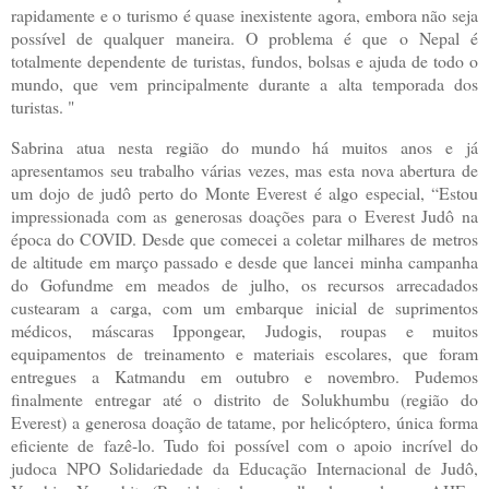
rapidamente e o turismo é quase inexistente agora, embora não seja
possível de qualquer maneira. O problema é que o Nepal é
totalmente dependente de turistas, fundos, bolsas e ajuda de todo o
mundo, que vem principalmente durante a alta temporada dos
turistas. "
Sabrina atua nesta região do mundo há muitos anos e já
apresentamos seu trabalho várias vezes, mas esta nova abertura de
um dojo de judô perto do Monte Everest é algo especial, “Estou
impressionada com as generosas doações para o Everest Judô na
época do COVID. Desde que comecei a coletar milhares de metros
de altitude em março passado e desde que lancei minha campanha
do Gofundme em meados de julho, os recursos arrecadados
custearam a carga, com um embarque inicial de suprimentos
médicos, máscaras Ippongear, Judogis, roupas e muitos
equipamentos de treinamento e materiais escolares, que foram
entregues a Katmandu em outubro e novembro. Pudemos
finalmente entregar até o distrito de Solukhumbu (região do
Everest) a generosa doação de tatame, por helicóptero, única forma
eficiente de fazê-lo. Tudo foi possível com o apoio incrível do
judoca NPO Solidariedade da Educação Internacional de Judô,