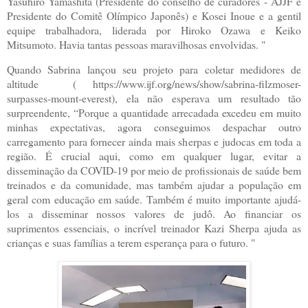
Yasuhiro Yamashita (Presidente do conselho de curadores - AJJF e
Presidente do Comitê Olímpico Japonês) e Kosei Inoue e a gentil
equipe trabalhadora, liderada por Hiroko Ozawa e Keiko
Mitsumoto. Havia tantas pessoas maravilhosas envolvidas. "
Quando Sabrina lançou seu projeto para coletar medidores de
altitude ( https://www.ijf.org/news/show/sabrina-filzmoser-
surpasses-mount-everest), ela não esperava um resultado tão
surpreendente, “Porque a quantidade arrecadada excedeu em muito
minhas expectativas, agora conseguimos despachar outro
carregamento para fornecer ainda mais sherpas e judocas em toda a
região. É crucial aqui, como em qualquer lugar, evitar a
disseminação da COVID-19 por meio de profissionais de saúde bem
treinados e da comunidade, mas também ajudar a população em
geral com educação em saúde. Também é muito importante ajudá-
los a disseminar nossos valores de judô. Ao financiar os
suprimentos essenciais, o incrível treinador Kazi Sherpa ajuda as
crianças e suas famílias a terem esperança para o futuro. "