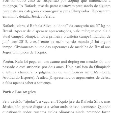
Pois foi outro caso de suspensão por doping que influenciou a
mudança. “A Rafaela teve de parar e estavam precisando de alguém
para estar na categoria e conseguir ir pras Olimpíadas. E pensaram
em mim”, detalha Jéssica Pereira.
Rafaela, claro, é Rafaela Silva, a “dona” da categoria até 57 kg no
Brasil. Apesar de dispensar apresentações, vale reforçar que ela é
atual campeã olímpica, foi a primeira brasileira campeã mundial de
judô, em 2013, e está entre as melhores do mundo já há algum
tempo. Obviamente é uma das esperanças de medalha do Brasil nos
Jogos Olímpicos de Tóquio.
Porém, Rafa foi pega em um exame anti-doping em meados do ano
passado e está suspensa por dois anos. Hoje está fora da Olimpíada
e última chance é o julgamento de um recurso na CAS (Corte
Arbitral do Esporte). A atleta já apresentou os argumentos de defesa
e falta apenas saber a sentença.
Paris e Los Angeles
Se a decisão “ajudar”, a vaga em Tóquio já é da Rafaela Silva, mas
Jéssica não parece disposta a voltar atrás se isso acontecer. Quando
questionada sobre quantos ciclos olímpicos ainda pretende fazer,