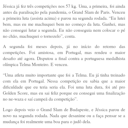
Jéssica já fez três competições nos 57 kg. Uma, a primeira, foi ainda
antes da paralisação pela pandemia, o Grand Slam de Paris. Venceu
a primeira luta (assista acima) e parou na segunda rodada. “Eu lutei
bem, mas eu me machuquei bem no começo da luta. Ganhei, mas
não consegui lutar a segunda. Eu não conseguia nem colocar o pé
no chão, machuquei o tornozelo”, conta.
A segunda foi meses depois, já no início do retorno das
competições. Foi amistosa, em Portugal, mas rendeu o maior
desafio até agora. Disputou a final contra a portuguesa medalhista
olímpica Telma Monteiro. E venceu.
“Uma atleta muito importante que foi a Telma. Eu já tinha treinado
com ela em Portugal. Nessa competição eu sabia que a maior
dificuldade que eu teria seria ela. Foi uma luta dura, foi até pro
Golden Score, mas eu sai feliz porque eu consegui uma finalização
no ne-waza e saí campeã da competição”.
Logo depois veio o Grand Slam de Budapeste, e Jéssica parou de
novo na segunda rodada. Nada que desanime ou a faça pensar se a
mudança foi realmente uma boa para o judô dela.