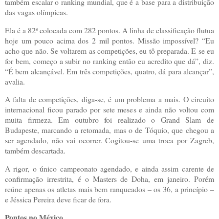
também escalar o ranking mundial, que é a base para a distribuição
das vagas olímpicas.
Ela é a 82ª colocada com 282 pontos. A linha de classificação flutua
hoje um pouco acima dos 2 mil pontos. Missão impossível? “Eu
acho que não. Se voltarem as competições, eu tô preparada. E se eu
for bem, começo a subir no ranking então eu acredito que dá”, diz.
“É bem alcançável. Em três competições, quatro, dá para alcançar”,
avalia.
A falta de competições, diga-se, é um problema a mais. O circuito
internacional ficou parado por sete meses e ainda não voltou com
muita firmeza. Em outubro foi realizado o Grand Slam de
Budapeste, marcando a retomada, mas o de Tóquio, que chegou a
ser agendado, não vai ocorrer. Cogitou-se uma troca por Zagreb,
também descartada.
A rigor, o único campeonato agendado, e ainda assim carente de
confirmação irrestrita, é o Masters de Doha, em janeiro. Porém
reúne apenas os atletas mais bem ranqueados – os 36, a princípio –
e Jéssica Pereira deve ficar de fora.
Pontos no México