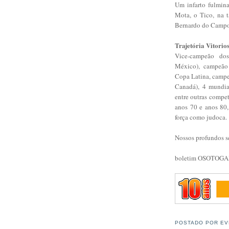
Um infarto fulmin
Mota, o Tico, na t
Bernardo do Campo
Trajetória Vitorio
Vice-campeão do
México), campeão
Copa Latina, campe
Canadá), 4 mundiais
entre outras compet
anos 70 e anos 80,
força como judoca.
Nossos profundos se
boletim OSOTOGA
POSTADO POR
EV