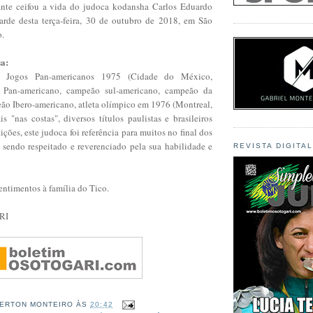
ante ceifou a vida do judoca kodansha Carlos Eduardo
arde desta terça-feira, 30 de outubro de 2018, em São
.
sa:
s Jogos Pan-americanos 1975 (Cidade do México,
 Pan-americano, campeão sul-americano, campeão da
ão Ibero-americano, atleta olímpico em 1976 (Montreal,
 "nas costas", diversos títulos paulistas e brasileiros
ições, este judoca foi referência para muitos no final dos
 sendo respeitado e reverenciado pela sua habilidade e
REVISTA DIGITA
ntimentos à família do Tico.
RI
ERTON MONTEIRO
ÀS
20:42