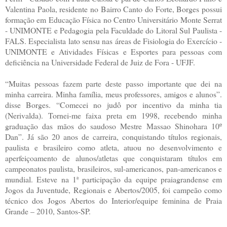
Valentina Paola, residente no Bairro Canto do Forte, Borges possui
formação em Educação Física no Centro Universitário Monte Serrat
- UNIMONTE e Pedagogia pela Faculdade do Litoral Sul Paulista -
FALS. Especialista lato sensu nas áreas de Fisiologia do Exercício -
UNIMONTE e Atividades Físicas e Esportes para pessoas com
deficiência na Universidade Federal de Juiz de Fora - UFJF.
“Muitas pessoas fazem parte deste passo importante que dei na
minha carreira. Minha família, meus professores, amigos e alunos”.
disse Borges. “Comecei no judô por incentivo da minha tia
(Nerivalda). Tornei-me faixa preta em 1998, recebendo minha
graduação das mãos do saudoso Mestre Massao Shinohara 10º
Dan”. Já são 20 anos de carreira, conquistando títulos regionais,
paulista e brasileiro como atleta, atuou no desenvolvimento e
aperfeiçoamento de alunos/atletas que conquistaram títulos em
campeonatos paulista, brasileiros, sul-americanos, pan-americanos e
mundial. Esteve na 1ª participação da equipe praiagrandense em
Jogos da Juventude, Regionais e Abertos/2005, foi campeão como
técnico dos Jogos Abertos do Interior/equipe feminina de Praia
Grande – 2010, Santos-SP.