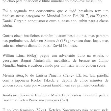
no chão para ficar com o título mundial do meio-leve masculino.
Foi a segunda vez consecutiva que o judô brasileiro teve um
finalista nessa categoria no Mundial Júnior. Em 2017, em Zagreb,
Daniel Cargnin conquistou o ouro e, neste ano, subiu para a classe
adulta.
Outros cinco brasileiros também lutaram nesta quinta, mas pararam
nas preliminares. Jeferson Santos Jr (73kg) venceu duas lutas, mas
caiu nas oitavas diante do russo David Gamosov.
Willian Lima (66kg) pegou um adversário duro na estreia, o
georgiano Bagrat Niniashvili, medalhista de bronze no último
Mundial Júnior, e acabou caindo por um waza-ari no golden score.
Mesma situação de Larissa Pimenta (52kg). Ela fez luta parelha
com a japonesa Ryoko Takeda e, depois de cinco minutos de
golden score, caiu por waza-ari também em seu primeiro combate.
Ainda no meio-leve feminino, Maria Taba perdeu na estreia para a
israelense Gefen Primo nas punições (3-0).
E no leve feminino (57kg), Ketelyn Nascimento não passou pela