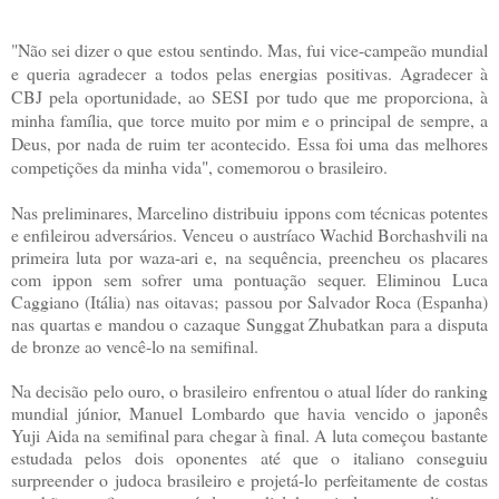
"Não sei dizer o que estou sentindo. Mas, fui vice-campeão mundial
e queria agradecer a todos pelas energias positivas. Agradecer à
CBJ pela oportunidade, ao SESI por tudo que me proporciona, à
minha família, que torce muito por mim e o principal de sempre, a
Deus, por nada de ruim ter acontecido. Essa foi uma das melhores
competições da minha vida", comemorou o brasileiro.
Nas preliminares, Marcelino distribuiu ippons com técnicas potentes
e enfileirou adversários. Venceu o austríaco Wachid Borchashvili na
primeira luta por waza-ari e, na sequência, preencheu os placares
com ippon sem sofrer uma pontuação sequer. Eliminou Luca
Caggiano (Itália) nas oitavas; passou por Salvador Roca (Espanha)
nas quartas e mandou o cazaque Sunggat Zhubatkan para a disputa
de bronze ao vencê-lo na semifinal.
Na decisão pelo ouro, o brasileiro enfrentou o atual líder do ranking
mundial júnior, Manuel Lombardo que havia vencido o japonês
Yuji Aida na semifinal para chegar à final. A luta começou bastante
estudada pelos dois oponentes até que o italiano conseguiu
surpreender o judoca brasileiro e projetá-lo perfeitamente de costas