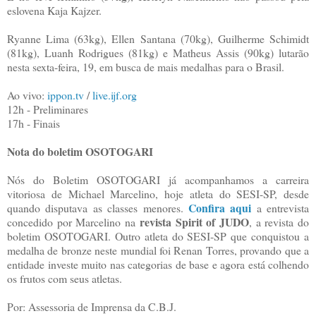
eslovena Kaja Kajzer.
Ryanne Lima (63kg), Ellen Santana (70kg), Guilherme Schimidt
(81kg), Luanh Rodrigues (81kg) e Matheus Assis (90kg) lutarão
nesta sexta-feira, 19, em busca de mais medalhas para o Brasil.
Ao vivo:
ippon.tv
/
live.ijf.org
12h - Preliminares
17h - Finais
Nota do boletim OSOTOGARI
Nós do Boletim OSOTOGARI já acompanhamos a carreira
vitoriosa de Michael Marcelino, hoje atleta do SESI-SP, desde
Confira aqui
quando disputava as classes menores.
a entrevista
revista Spirit of JUDO
concedido por Marcelino na
, a revista do
boletim OSOTOGARI. Outro atleta do SESI-SP que conquistou a
medalha de bronze neste mundial foi Renan Torres, provando que a
entidade investe muito nas categorias de base e agora está colhendo
os frutos com seus atletas.
Por: Assessoria de Imprensa da C.B.J.