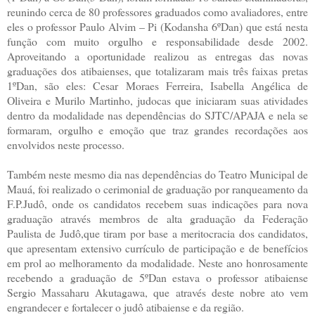
reunindo cerca de 80 professores graduados como avaliadores, entre
eles o professor Paulo Alvim – Pi (Kodansha 6ºDan) que está nesta
função com muito orgulho e responsabilidade desde 2002.
Aproveitando a oportunidade realizou as entregas das novas
graduações dos atibaienses, que totalizaram mais três faixas pretas
1ºDan, são eles: Cesar Moraes Ferreira, Isabella Angélica de
Oliveira e Murilo Martinho, judocas que iniciaram suas atividades
dentro da modalidade nas dependências do SJTC/APAJA e nela se
formaram, orgulho e emoção que traz grandes recordações aos
envolvidos neste processo.
Também neste mesmo dia nas dependências do Teatro Municipal de
Mauá, foi realizado o cerimonial de graduação por ranqueamento da
F.P.Judô, onde os candidatos recebem suas indicações para nova
graduação através membros de alta graduação da Federação
Paulista de Judô,que tiram por base a meritocracia dos candidatos,
que apresentam extensivo currículo de participação e de benefícios
em prol ao melhoramento da modalidade. Neste ano honrosamente
recebendo a graduação de 5ºDan estava o professor atibaiense
Sergio Massaharu Akutagawa, que através deste nobre ato vem
engrandecer e fortalecer o judô atibaiense e da região.