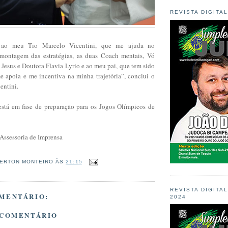
REVISTA DIGITA
 ao meu Tio Marcelo Vicentini, que me ajuda no
ontagem das estratégias, as duas Coach mentais, Vó
Jesus e Doutora Flavia Lyrio e ao meu pai, que tem sido
 apoia e me incentiva na minha trajetória”, conclui o
entini.
stá em fase de preparação para os Jogos Olímpicos de
 Assessoria de Imprensa
ERTON MONTEIRO
ÀS
21:15
REVISTA DIGITA
MENTÁRIO:
2024
 COMENTÁRIO