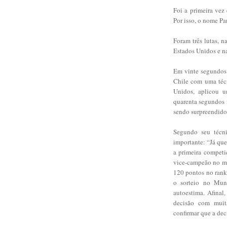
Foi a primeira vez
Por isso, o nome P
Foram três lutas, n
Estados Unidos e n
Em vinte segundos 
Chile com uma técn
Unidos, aplicou 
quarenta segundos 
sendo surpreendido 
Segundo seu técni
importante: “Já que
a primeira competi
vice-campeão no ma
120 pontos no rank
o sorteio no Mund
autoestima. Afinal
decisão com muita
confirmar que a dec