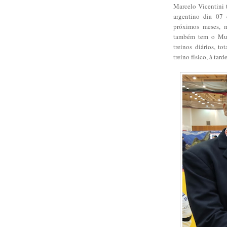
Marcelo Vicentini
argentino dia 07
próximos meses, 
também tem o Mund
treinos diários, to
treino físico, à tar