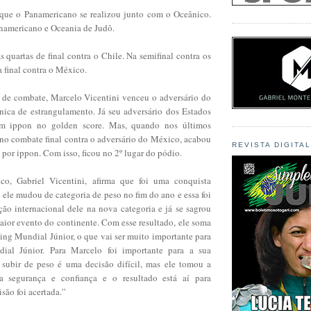
 que o Panamericano se realizou junto com o Oceânico.
anamericano e Oceania de Judô.
as quartas de final contra o Chile. Na semifinal contra os
a final contra o México.
de combate, Marcelo Vicentini venceu o adversário do
ica de estrangulamento. Já seu adversário dos Estados
um ippon no golden score. Mas, quando nos últimos
no combate final contra o adversário do México, acabou
REVISTA DIGITA
por ippon. Com isso, ficou no 2º lugar do pódio.
co, Gabriel Vicentini, afirma que foi uma conquista
 ele mudou de categoria de peso no fim do ano e essa foi
ção internacional dele na nova categoria e já se sagrou
ior evento do continente. Com esse resultado, ele soma
ing Mundial Júnior, o que vai ser muito importante para
ial Júnior. Para Marcelo foi importante para a sua
, subir de peso é uma decisão difícil, mas ele tomou a
 segurança e confiança e o resultado está aí para
isão foi acertada.”