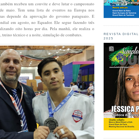
 também recebeu um convite e deve lutar o campeonato
 de maio. Tem uma lista de eventos na Europa nos
mas depende da aprovação do governo paraguaio. E
ial em agosto, no Equador. Ele segue fazendo três
talizando oito horas por dia. Pela manhã, ele realiza o
de, treino técnico e a noite, simulação de combates.
REVISTA DIGITA
2025