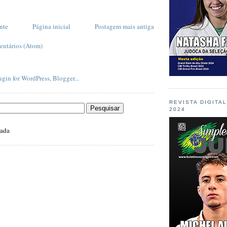
nte
Página inicial
Postagem mais antiga
entários (Atom)
REVISTA DIGITA
2024
zada