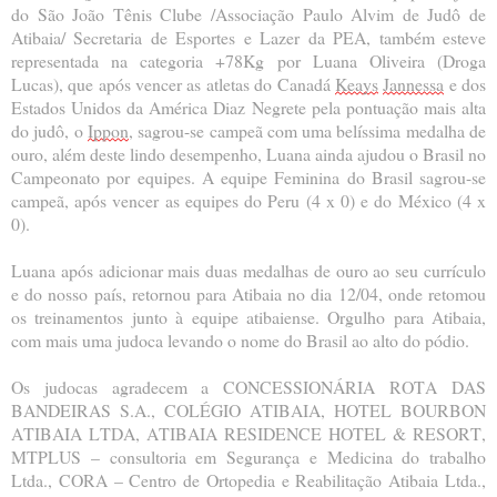
do São João Tênis Clube /Associação Paulo Alvim de Judô de 
Atibaia/ Secretaria de Esportes e Lazer da PEA, também esteve 
representada na categoria +78Kg por Luana Oliveira (Droga 
Lucas), que após vencer as atletas do Canadá 
Keays
Jannessa
 e dos 
Estados Unidos da América Diaz Negrete pela pontuação mais alta 
do judô, o 
Ippon
, sagrou-se campeã com uma belíssima medalha de 
ouro, além deste lindo desempenho, Luana ainda ajudou o Brasil no 
Campeonato por equipes. A equipe Feminina do Brasil sagrou-se 
campeã, após vencer as equipes do Peru (4 x 0) e do México (4 x 
0).
Luana após adicionar mais duas medalhas de ouro ao seu currículo 
e do nosso país, retornou para Atibaia no dia 12/04, onde retomou 
os treinamentos junto à equipe atibaiense. Orgulho para Atibaia, 
com mais uma judoca levando o nome do Brasil ao alto do pódio.
Os judocas agradecem a CONCESSIONÁRIA ROTA DAS 
BANDEIRAS S.A., COLÉGIO ATIBAIA, HOTEL BOURBON 
ATIBAIA LTDA, ATIBAIA RESIDENCE HOTEL & RESORT, 
MTPLUS – consultoria em Segurança e Medicina do trabalho 
Ltda., CORA – Centro de Ortopedia e Reabilitação Atibaia Ltda., 