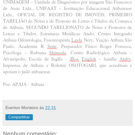
UNIMAGEM – Unidade de Diagnóstico por imagem São Francisco 
de Assis Ltda., UNIFAAT – Instituição Educacional Atibaiense 
Ltda., OFICIAL DE REGISTRO DE IMOVÉIS, PRIMEIRO 
TABELIÃO de Notas e de Protesto de Letras e Títulos da Comarca 
de Atibaia, SEGUNDO TABELIONATO de Notas e Protestos de 
Letras e Títulos, Estruturas Metálicas Ando, Centro Integrado 
Atibaia Odontologia, Fisioterapeuta 
Layla
 Nery, Viação Atibaia São 
Paulo, Academia R 
Sette
, Preparador Físico Roger Fonseca, 
Psicóloga – Rubiana 
Shimoda
, Centro Radiológico Atibaia – 
Alvinópolis, Escola de Inglês - 
iBox
English
 – família 
Alaby
, 
Imprensa de Atibaia e Boletim OSOTOGARI, que acreditam e 
apoiam o judô atibaiense.
Por: APAJA - Atibaia
Everton Monteiro
às
22:31
Compartilhar
Nenhum comentário: