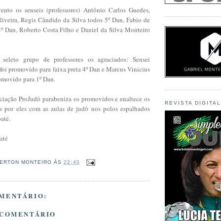
ento os senseis (professores) Antônio Carlos Guedes,
liveira, Regis Cândido da Silva todos 5º Dan, Fabio de
º Dan, Roberto Costa Filho e Daniel da Silva Monteiro
seleto grupo de professores os agraciados: Sensei
 foi promovido para faixa preta 4º Dan e Marcus Vinicius
omovido para 1º Dan.
ociação ProJudô parabeniza os promovidos e enaltece os
REVISTA DIGITA
os por eles com as aulas de judô nos polos espalhados
até.
até
ERTON MONTEIRO
ÀS
22:40
MENTÁRIO:
 COMENTÁRIO