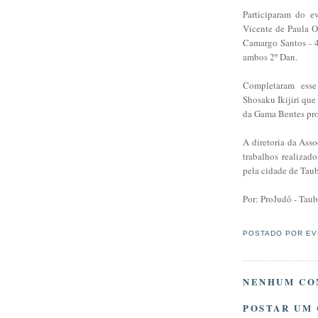
Participaram do ev
Vicente de Paula O
Camargo Santos - 4
ambos 2º Dan.
Completaram esse 
Shosaku Ikijiri que
da Gama Bentes pr
A diretoria da Ass
trabalhos realizad
pela cidade de Taub
Por: ProJudô - Taub
POSTADO POR
EV
NENHUM CO
POSTAR UM