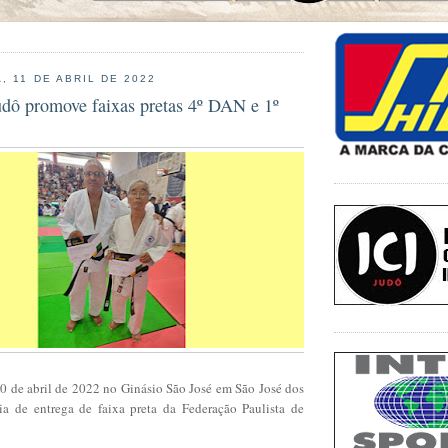
, 11 DE ABRIL DE 2022
udô promove faixas pretas 4º DAN e 1º
0 de abril de 2022 no Ginásio São José em São José dos
a de entrega de faixa preta da Federação Paulista de