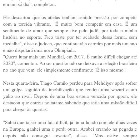
em um só dia”, completou.
Ele descartou que os atletas tenham sentido pressão por competir
com a torcida vibrante. "É muito bom competir em casa. É um
sentimento de amor que sempre tive pelo judô, por toda a minha
história no esporte. Fico triste por ter acabado dessa forma, sem
medalha", disse o judoca, que continuará a carreira por mais um ano
e não disputará uma nova Olimpíada.
"Quero lutar mais um Mundial, em 2017. É muito difícil chegar até
2020", comentou. Ao ser questionado se deixava a seleção brasileira
no ano que vem, ele simplesmente confirmou: "É isso mesmo".
Nesta quarta-feira, Tiago Camilo perdeu para Mehdiyev após sofrer
um golpe seguido de imobilização que rendeu uma wazari e um
yuko ao rival. Depois de uma boa estreia vencida por ippon, ele
destacou que entrou no tatame sabendo que teria uma missão difícil
para chegar às quartas.
"Sabia que ia ser uma luta difícil, já tinha lutado com ele duas vezes
na Europa, ganhei uma e perdi outra. Acabei errando na pegada e
depois não consegui reverter", disse. "Mas estive sempre