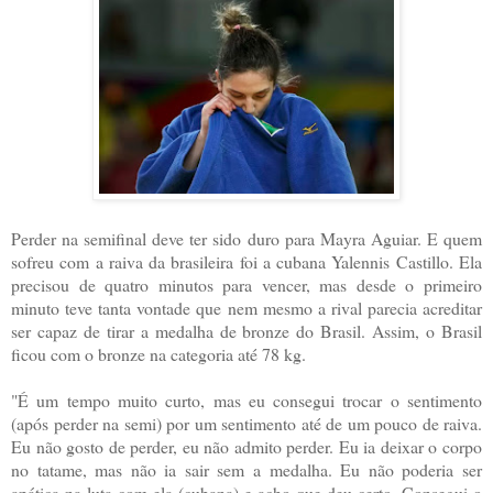
Perder na semifinal deve ter sido duro para Mayra Aguiar. E quem
sofreu com a raiva da brasileira foi a cubana Yalennis Castillo. Ela
precisou de quatro minutos para vencer, mas desde o primeiro
minuto teve tanta vontade que nem mesmo a rival parecia acreditar
ser capaz de tirar a medalha de bronze do Brasil. Assim, o Brasil
ficou com o bronze na categoria até 78 kg.
"É um tempo muito curto, mas eu consegui trocar o sentimento
(após perder na semi) por um sentimento até de um pouco de raiva.
Eu não gosto de perder, eu não admito perder. Eu ia deixar o corpo
no tatame, mas não ia sair sem a medalha. Eu não poderia ser
apática na luta com ela (cubana) e acho que deu certo. Consegui o