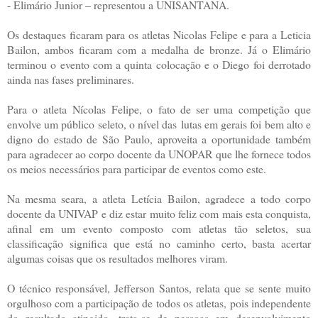
- Elimário Junior – representou a UNISANTANA.
Os destaques ficaram para os atletas Nicolas Felipe e para a Leticia
Bailon, ambos ficaram com a medalha de bronze. Já o Elimário
terminou o evento com a quinta colocação e o Diego foi derrotado
ainda nas fases preliminares.
Para o atleta Nícolas Felipe, o fato de ser uma competição que
envolve um público seleto, o nível das lutas em gerais foi bem alto e
digno do estado de São Paulo, aproveita a oportunidade também
para agradecer ao corpo docente da UNOPAR que lhe fornece todos
os meios necessários para participar de eventos como este.
Na mesma seara, a atleta Letícia Bailon, agradece a todo corpo
docente da UNIVAP e diz estar muito feliz com mais esta conquista,
afinal em um evento composto com atletas tão seletos, sua
classificação significa que está no caminho certo, basta acertar
algumas coisas que os resultados melhores viram.
O técnico responsável, Jefferson Santos, relata que se sente muito
orgulhoso com a participação de todos os atletas, pois independente
do resultado atingido, trata-se de pessoas em desenvolvimento