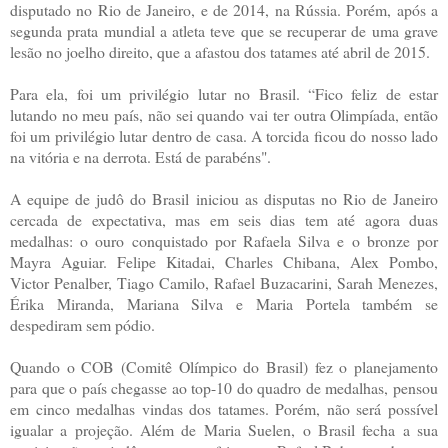
disputado no Rio de Janeiro, e de 2014, na Rússia. Porém, após a
segunda prata mundial a atleta teve que se recuperar de uma grave
lesão no joelho direito, que a afastou dos tatames até abril de 2015.
Para ela, foi um privilégio lutar no Brasil. “Fico feliz de estar
lutando no meu país, não sei quando vai ter outra Olimpíada, então
foi um privilégio lutar dentro de casa. A torcida ficou do nosso lado
na vitória e na derrota. Está de parabéns".
A equipe de judô do Brasil iniciou as disputas no Rio de Janeiro
cercada de expectativa, mas em seis dias tem até agora duas
medalhas: o ouro conquistado por Rafaela Silva e o bronze por
Mayra Aguiar. Felipe Kitadai, Charles Chibana, Alex Pombo,
Victor Penalber, Tiago Camilo, Rafael Buzacarini, Sarah Menezes,
Érika Miranda, Mariana Silva e Maria Portela também se
despediram sem pódio.
Quando o COB (Comitê Olímpico do Brasil) fez o planejamento
para que o país chegasse ao top-10 do quadro de medalhas, pensou
em cinco medalhas vindas dos tatames. Porém, não será possível
igualar a projeção. Além de Maria Suelen, o Brasil fecha a sua