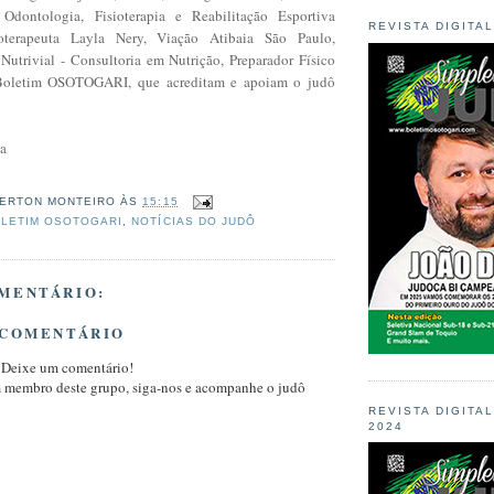
 Odontologia, Fisioterapia e Reabilitação Esportiva
REVISTA DIGITA
ioterapeuta Layla Nery, Viação Atibaia São Paulo,
Nutrivial - Consultoria em Nutrição, Preparador Físico
Boletim OSOTOGARI, que acreditam e apoiam o judô
ia
ERTON MONTEIRO
ÀS
15:15
LETIM OSOTOGARI
,
NOTÍCIAS DO JUDÔ
MENTÁRIO:
 COMENTÁRIO
 Deixe um comentário!
m membro deste grupo, siga-nos e acompanhe o judô
REVISTA DIGITA
2024