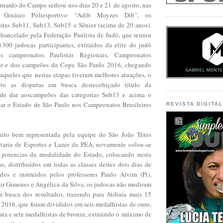
rnardo do Campo sediou nos dias 20 e 21 de agosto, nas
 Ginásio Poliesportivo “Adib Moyzes Dib”, os
tas Sub11, Sub13, Sub15 e Sênior (acima de 20 anos).
hancelado pela Federação Paulista de Judô, que reuniu
00 judocas participantes, extraídos da elite do judô
dos campeonatos Paulistas Regionais, Campeonatos
rior e dos campeões da Copa São Paulo 2016, chegando
 aqueles que nestas etapas tiveram melhores atuações, o
ito as disputas em busca destecobiçado título da
de dar aoscampeões das categorias Sub13 e acima o
ntar o Estado de São Paulo nos Campeonatos Brasileiros
REVISTA DIGITA
uito bem representada pela equipe do São João Tênis
taria de Esportes e Lazer da PEA, novamente colou-se
s potencias da modalidade do Estado, colocando nesta
as, distribuídos em todas as classes destes dois dias de
dos e instruídos pelos professores Paulo Alvim (Pi),
air Gimenes e Angélica da Silva, os judocas não mediram
m busca dos resultados, trazendo para Atibaia mais 15
m 2016, que foram divididos em seis medalhistas de ouro,
ata e sete medalhistas de bronze, extraindo o máximo de