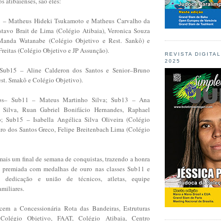
s atibaienses, são eles:
 – Matheus Hideki Tsukamoto e Matheus Carvalho da
tavo Brait de Lima (Colégio Atibaia), Veronica Souza
 Manda Watanabe (Colégio Objetivo e Rest. Sankô) e
Freitas (Colégio Objetivo e JP Assunção).
REVISTA DIGITA
2025
Sub15 – Aline Calderon dos Santos e Senior–Bruno
st. Smakô e Colégio Objetivo).
dos– Sub11 – Mateus Martinho Silva; Sub13 – Ana
 Silva, Ruan Gabriel Bonifácio Hernandes, Raphael
 Sub15 – Isabella Angélica Silva Oliveira (Colégio
dro dos Santos Greco, Felipe Breitenbach Lima (Colégio
mais um final de semana de conquistas, trazendo a honra
s premiada com medalhas de ouro nas classes Sub11 e
 dedicação e união de técnicos, atletas, equipe
amiliares.
cem a Concessionária Rota das Bandeiras, Estruturas
Colégio Objetivo, FAAT, Colégio Atibaia, Centro