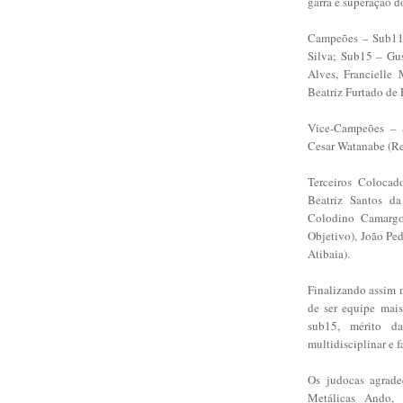
garra e superação do
Campeões – Sub11
Silva; Sub15 – Gus
Alves, Francielle
Beatriz Furtado de 
Vice-Campeões – 
Cesar Watanabe (Re
Terceiros Coloca
Beatriz Santos da
Colodino Camargo;
Objetivo), João Pe
Atibaia).
Finalizando assim 
de ser equipe mai
sub15, mérito da
multidisciplinar e f
Os judocas agrade
Metálicas Ando, 