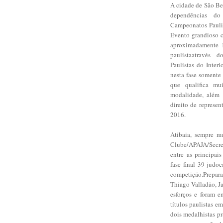
A cidade de São Be
dependências do
Campeonatos Paulis
Evento grandioso c
aproximadamente 13
paulistaatravés 
Paulistas do Inte
nesta fase somente
que qualifica mu
modalidade, além 
direito de represe
2016.
Atibaia, sempre m
Clube/APAJA/Secre
entre as principai
fase final 39 judoc
competição.Prepara
Thiago Valladão, J
esforços e foram e
títulos paulistas e
dois medalhistas pr