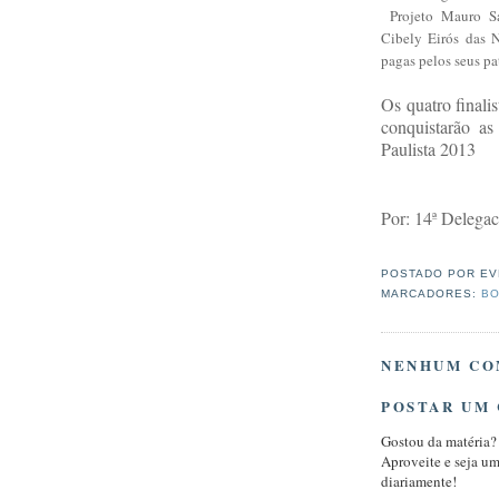
Projeto Mauro Sa
Cibely Eirós das N
pagas pelos seus pa
Os quatro finali
conquistarão a
Paulista 2013
Por: 14ª Delegac
POSTADO POR
EV
MARCADORES:
BO
NENHUM CO
POSTAR UM
Gostou da matéria?
Aproveite e seja u
diariamente!