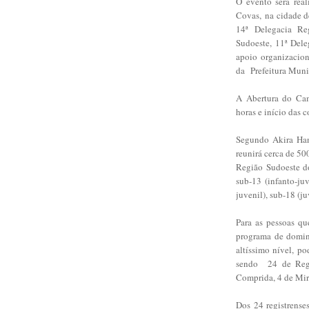
O evento será rea
Covas, na cidade d
14ª Delegacia Re
Sudoeste, 11ª Dele
apoio organizacio
da Prefeitura Muni
A Abertura do Camp
horas e início das 
Segundo Akira Hana
reunirá cerca de 50
Região Sudoeste do
sub-13 (infanto-ju
juvenil), sub-18 (ju
Para as pessoas qu
programa de doming
altíssimo nível, po
sendo 24 de Regi
Comprida, 4 de Mir
Dos 24 registrense