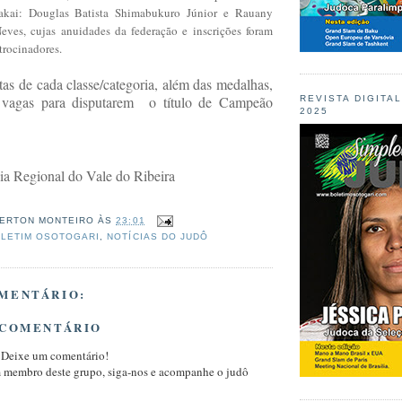
kai: Douglas Batista Shimabukuro Júnior e Rauany
eves, cujas anuidades da federação e inscrições foram
trocinadores.
stas de cada classe/categoria, além das medalhas,
s vagas para disputarem o título de Campeão
REVISTA DIGITA
2025
ia Regional do Vale do Ribeira
ERTON MONTEIRO
ÀS
23:01
LETIM OSOTOGARI
,
NOTÍCIAS DO JUDÔ
MENTÁRIO:
 COMENTÁRIO
 Deixe um comentário!
m membro deste grupo, siga-nos e acompanhe o judô