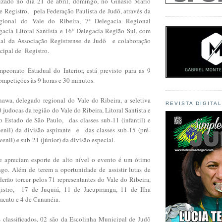
lizado no dia 21 de abril, domingo, no Ginásio Mário
e Registro, pela Federação Paulista de Judô, através da
gional do Vale do Ribeira, 7ª Delegacia Regional
gacia Litoral Santista e 16ª Delegacia Região Sul, com
nal da Associação Registrense de Judô e colaboração
cipal de Registro.
eonato Estadual do Interior, está previsto para as 9
competições às 9 horas e 30 minutos.
wa, delegado regional do Vale do Ribeira, a seletiva
REVISTA DIGITA
0 judocas da região do Vale do Ribeira, Litoral Santista e
 Estado de São Paulo, das classes sub-11 (infantil) e
venil) da divisão aspirante e das classes sub-15 (pré-
venil) e sub-21 (júnior) da divisão especial.
e apreciam esporte de alto nível o evento é um ótimo
o. Além de terem a oportunidade de assistir lutas de
derão torcer pelos 71 representantes do Vale do Ribeira,
stro, 17 de Juquiá, 11 de Jacupiranga, 11 de Ilha
acatu e 4 de Cananéia.
s classificados, 02 são da Escolinha Municipal de Judô