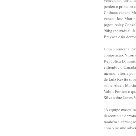
venceram o certame 
perdeu o primeiro c
Chibana venceu Mag
venceu José Martin
jogou Asley Gonzale
90kg individual. Já
Brayson e foi derro
Com o principal riv
competição. Vitória
República Dominican
enfrentou o Canadá,
mesmo: vitória por 
de Luiz Revite sob
sobre Alexis Martin
Valois Fortier; o q
Silva sobre James
“A equipe masculin
descontou a derrot
também a afirmação
com o mesmo advers