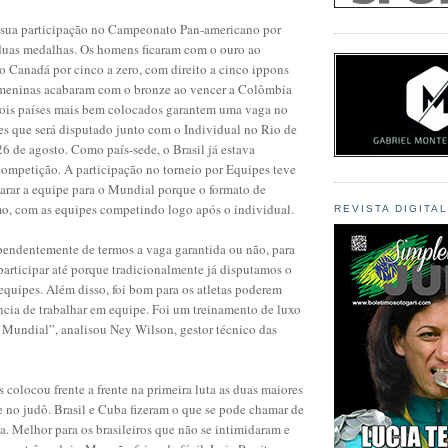
a sua participação no Campeonato Pan-americano por
uas medalhas. Os homens ficaram com o ouro ao
 o Canadá por cinco a zero, com direito a cinco ippons
s meninas acabaram com o bronze ao vencer a Colômbia
 dois países mais bem colocados garantem uma vaga no
s que será disputado junto com o Individual no Rio de
 26 de agosto. Como país-sede, o Brasil já estava
 competição. A participação no torneio por Equipes teve
arar a equipe para o Mundial porque o formato de
mo, com as equipes competindo logo após o individual.
REVISTA DIGITA
pendentemente de termos a vaga garantida ou não, para
participar até porque tradicionalmente já disputamos o
quipes. Além disso, foi bom para os atletas poderem
ncia de trabalhar em equipe. Foi um treinamento de luxo
Mundial”, analisou Ney Wilson, gestor técnico das
s colocou frente a frente na primeira luta as duas maiores
e no judô. Brasil e Cuba fizeram o que se pode chamar de
a. Melhor para os brasileiros que não se intimidaram e