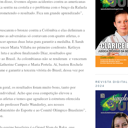
m disso, tivemos alguns acidentes contra as americanas
a sentiu na costela e o problema com o braço da Rafaela
ometendo o resultado. Fica um grande aprendizado”,
buscarem o bronze contra a Colômbia e elas definiram a
mo as adversárias só contavam com quatro atletas, o
encer apenas duas lutas para garantir a medalha. E Sarah
vencer Maria Villaba no primeiro confronto. Ketleyn
uta e acabou finalizando Díaz, resultados que
e ao Brasil. As colombianas não se renderam e venceram
Katherine Campos e Maria Portela. Aí, bastou Rochele
me e garantir a terceira vitória do Brasil, dessa vez por
REVISTA DIGITA
2024
geral, os resultados foram muito bons, tanto por
individual. Acho que essa competição elevou a
s atletas e temos que agradecer à estrutura oferecida
 do professor Paulo Wanderley, aos nossos
Ministério do Esporte e ao Comitê Olímpico Brasileiro”,
on.
a equipe brasileira é o Grand Slam de Baku, que