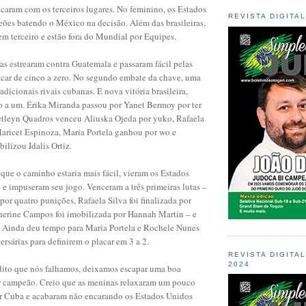
caram com os terceiros lugares. No feminino, os Estados
REVISTA DIGITA
ões batendo o México na decisão. Além das brasileiras,
em terceiro e estão fora do Mundial por Equipes.
ras estrearam contra Guatemala e passaram fácil pelas
acar de cinco a zero. No segundo embate da chave, uma
radicionais rivais cubanas. E nova vitória brasileira,
o a um. Érika Miranda passou por Yanet Bermoy por ter
tleyn Quadros venceu Aliuska Ojeda por yuko, Rafaela
Maricet Espinoza, Maria Portela ganhou por wo e
lizou Idalis Ortiz.
ue o caminho estaria mais fácil, vieram os Estados
 e impuseram seu jogo. Venceram a três primeiras lutas –
por quatro punições, Rafaela Silva foi finalizada por
herine Campos foi imobilizada por Hannah Martin – e
a. Ainda deu tempo para Maria Portela e Rochele Nunes
ersárias para definirem o placar em 3 a 2.
REVISTA DIGITA
2024
dito que nós falhamos, deixamos escapar uma boa
r campeão. Creio que as meninas relaxaram um pouco
or Cuba e acabaram não encarando os Estados Unidos