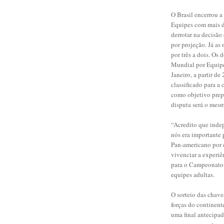
O Brasil encerrou 
Equipes com mais d
derrotar na decisão
por projeção. Já a
por três a dois. Os
Mundial por Equipe
Janeiro, a partir de
classificado para a
como objetivo prep
disputa será o mes
“Acredito que inde
nós era importante 
Pan-americano por e
vivenciar a experiê
para o Campeonato 
equipes adultas.
O sorteio das chave
forças do continent
uma final antecipad