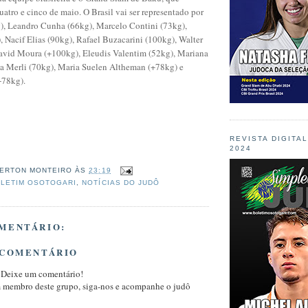
uatro e cinco de maio. O Brasil vai ser representado por
), Leandro Cunha (66kg), Marcelo Contini (73kg),
, Nacif Elias (90kg), Rafael Buzacarini (100kg), Walter
avid Moura (+100kg), Eleudis Valentim (52kg), Mariana
ia Merli (70kg), Maria Suelen Altheman (+78kg) e
+78kg).
REVISTA DIGITA
2024
ERTON MONTEIRO
ÀS
23:19
LETIM OSOTOGARI
,
NOTÍCIAS DO JUDÔ
MENTÁRIO:
 COMENTÁRIO
 Deixe um comentário!
m membro deste grupo, siga-nos e acompanhe o judô