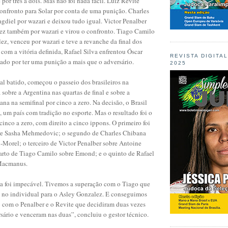
por três a dois. Mas não foi nada fácil. Luiz Revite
onfronto para Solar por conta de uma punição. Charles
diel por wazari e deixou tudo igual. Victor Penalber
ez também por wazari e virou o confronto. Tiago Camilo
z, venceu por wazari e teve a revanche da final dos
 com a vitória definida, Rafael Silva enfrentou Óscar
REVISTA DIGITA
tado por ter uma punição a mais que o adversário.
2025
al batido, começou o passeio dos brasileiros na
 sobre a Argentina nas quartas de final e sobre a
a na semifinal por cinco a zero. Na decisão, o Brasil
 um país com tradição no esporte. Mas o resultado foi o
cinco a zero, com direito a cinco ippons. O primeiro foi
re Sasha Mehmedovic; o segundo de Charles Chibana
-Morel; o terceiro de Victor Penalber sobre Antoine
uarto de Tiago Camilo sobre Emond; e o quinto de Rafael
 Macmanus.
a foi impecável. Tivemos a superação com o Tiago que
a no individual para o Asley Gonzalez. E conseguimos
 com o Penalber e o Revite que decidiram duas vezes
ário e venceram nas duas”, concluiu o gestor técnico.