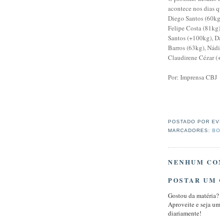
acontece nos dias q
Diego Santos (60kg
Felipe Costa (81kg)
Santos (+100kg), D
Barros (63kg), Nád
Claudirene Cézar (
Por: Imprensa CBJ
POSTADO POR
EV
MARCADORES:
BO
NENHUM CO
POSTAR UM
Gostou da matéria?
Aproveite e seja u
diariamente!