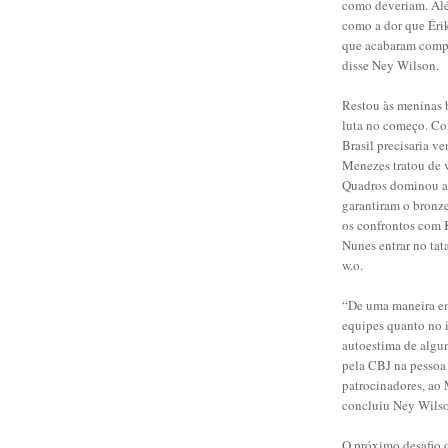
como deveriam. Alé
como a dor que Érik
que acabaram compr
disse Ney Wilson.
Restou às meninas 
luta no começo. Co
Brasil precisaria v
Menezes tratou de 
Quadros dominou a l
garantiram o bronz
os confrontos com 
Nunes entrar no tata
w.o.
“De uma maneira em 
equipes quanto no 
autoestima de algun
pela CBJ na pessoa
patrocinadores, ao 
concluiu Ney Wils
O próximo desafio d