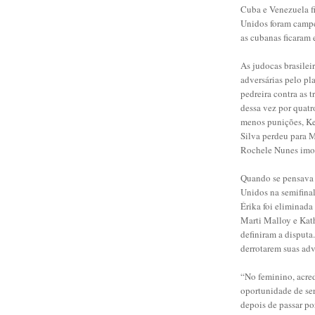
Cuba e Venezuela fi
Unidos foram campe
as cubanas ficaram 
As judocas brasilei
adversárias pelo pl
pedreira contra as t
dessa vez por quatr
menos punições, Ke
Silva perdeu para 
Rochele Nunes imobi
Quando se pensava q
Unidos na semifinal
Érika foi eliminada 
Marti Malloy e Kat
definiram a disput
derrotarem suas adv
“No feminino, acre
oportunidade de se
depois de passar p