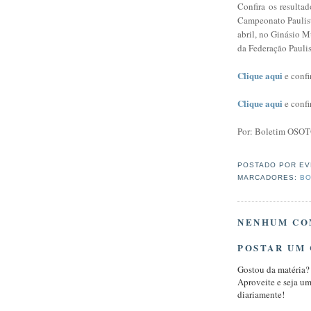
Confira os resulta
Campeonato Paulist
abril, no Ginásio M
da Federação Paulis
Clique aqui
e confi
Clique aqui
e confi
Por: Boletim OSO
POSTADO POR
EV
MARCADORES:
BO
NENHUM CO
POSTAR UM
Gostou da matéria?
Aproveite e seja u
diariamente!