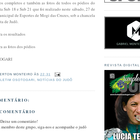
dos completos e também as fotos de todos os pódios do
a Sub 18 e Sub 21 que foi realizado neste sábado, 27 de
unicipal de Esportes de Mogi das Cruzes, sob a chancela
ta de Judô.
ra os resultados
ra as fotos dos pódios
TOGARI
REVISTA DIGITA
ERTON MONTEIRO
ÀS
22:31
LETIM OSOTOGARI
,
NOTÍCIAS DO JUDÔ
MENTÁRIO:
 COMENTÁRIO
 Deixe um comentário!
m membro deste grupo, siga-nos e acompanhe o judô