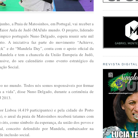
junho, a Praia de Matosinhos, em Portugal, vai receber a
 Maior Aula de Judô (MAJ)do mundo. O projeto, liderado
ímpico português Nuno Delgado, espera reunir sete mil
rio. A iniciativa faz parte do movimento “Achieve,
ck” e do “Mandela Day”, conta com o apoio oficial da
andela e tem a chancela da União Europeia de Judô,
lusive, do seu calendário como evento estratégico da
REVISTA DIGITA
ação Social.
co no mundo. Todos nós somos responsáveis por formar
 a vida”, disse Nuno Delgado, durante a cerimônia de
J 2013.
or Lisboa (4.419 participantes) e pela cidade do Porto
s), o areal da praia de Matosinhos receberá tatames com
co-íris, como símbolo da esperança, da união dos povos e
ial, conceito defendido por Mandela, embaixador na
de inclusão social.