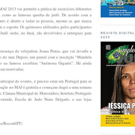
 MAJ 2013 vai permitir a prática de exercícios diferentes
s, como as famosas quedas de judô. De acordo com a
ento é aberto a todas as pessoas, mesmo as que nunca
m o esporte. Os quimonos utilizados pelos participantes
udô serão, no final, são devolvidos e entregues para
REVISTA DIGITA
2025
presença da velejadora Joana Pratas, que vai invadir a
do do mar. Depois, um painel com a inscrição “Mandela
o na famosa escultura “Anémona Gigante”. Há ainda
esas reservadas.
rticipar do evento, é preciso estar em Portugal para se
cipação no MAJ é gratuita e começam daqui a uma semana
is: Câmara Municipal de Matosinhos, Instituto Português
ventude, Escola de Judo Nuno Delgado, e nas lojas
jo/Record(PT)