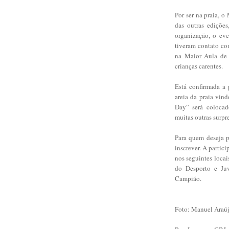
Por ser na praia, o
das outras ediçõe
organização, o ev
tiveram contato co
na Maior Aula de J
crianças carentes.
Está confirmada a 
areia da praia vin
Day” será colocad
muitas outras surpr
Para quem deseja pa
inscrever. A parti
nos seguintes loca
do Desporto e Ju
Campião.
Foto: Manuel Araú