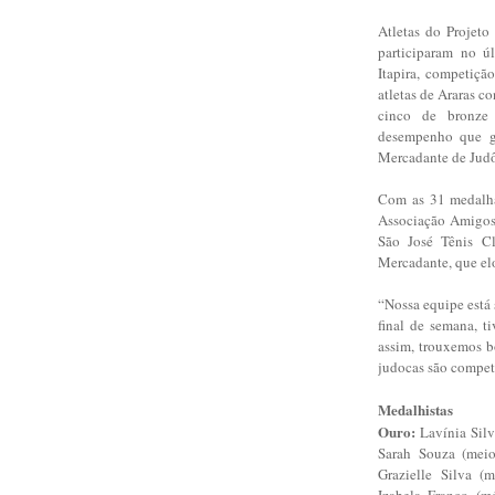
Atletas do Projet
participaram no 
Itapira, competiçã
atletas de Araras c
cinco de bronze 
desempenho que ga
Mercadante de Jud
Com as 31 medalha
Associação Amigos 
São José Tênis C
Mercadante, que el
“Nossa equipe está 
final de semana, 
assim, trouxemos b
judocas são compet
Medalhistas
Ouro:
Lavínia Silva
Sarah Souza (meio
Grazielle Silva (m
Izabela Franco (mé