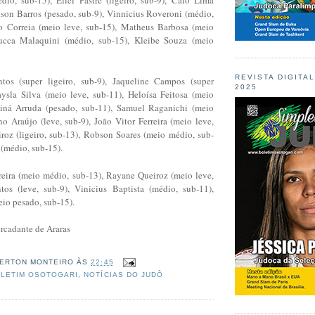
dson Barros (pesado, sub-9), Vinnicius Roveroni (médio,
o Correia (meio leve, sub-15), Matheus Barbosa (meio
ucca Malaquini (médio, sub-15), Kleibe Souza (meio
REVISTA DIGITA
tos (super ligeiro, sub-9), Jaqueline Campos (super
2025
Laysla Silva (meio leve, sub-11), Heloísa Feitosa (meio
ainá Arruda (pesado, sub-11), Samuel Raganichi (meio
no Araújo (leve, sub-9), João Vitor Ferreira (meio leve,
roz (ligeiro, sub-13), Robson Soares (meio médio, sub-
(médio, sub-15).
reira (meio médio, sub-13), Rayane Queiroz (meio leve,
tos (leve, sub-9), Vinicius Baptista (médio, sub-11),
io pesado, sub-15).
rcadante de Araras
ERTON MONTEIRO
ÀS
22:45
LETIM OSOTOGARI
,
NOTÍCIAS DO JUDÔ