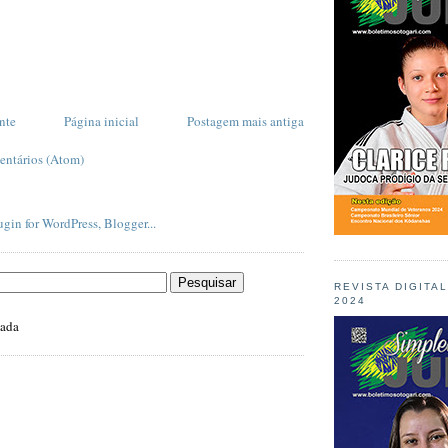
nte
Página inicial
Postagem mais antiga
entários (Atom)
REVISTA DIGITA
2024
zada