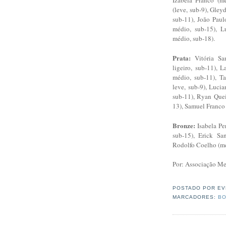
(leve, sub-9), Gley
sub-11), João Paul
médio, sub-15), L
médio, sub-18).
Prata:
Vitória San
ligeiro, sub-11), 
médio, sub-11), T
leve, sub-9), Lucia
sub-11), Ryan Quei
13), Samuel Franco 
Bronze:
Isabela Pe
sub-15), Erick San
Rodolfo Coelho (me
Por: Associação Me
POSTADO POR
EV
MARCADORES:
BO