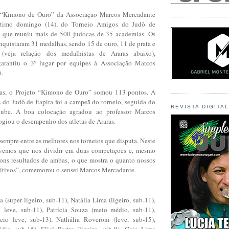
o “Kimono de Ouro” da Associação Marcos Mercadante
último domingo (14), do Torneio Amigos do Judô de
o que reuniu mais de 500 judocas de 35 academias. Os
onquistaram 31 medalhas, sendo 15 de ouro, 11 de prata e
(veja relação dos medalhistas de Araras abaixo),
rantiu o 3º lugar por equipes à Associação Marcos
ô.
s, o Projeto “Kimono de Ouro” somou 113 pontos. A
do Judô de Itapira foi a campeã do torneio, seguida do
REVISTA DIGITA
lube. A boa colocação agradou ao professor Marcos
ogiou o desempenho dos atletas de Araras.
sempre entre as melhores nos torneios que disputa. Neste
tivemos que nos dividir em duas competições e, mesmo
ons resultados de ambas, o que mostra o quanto nossos
itivos”, comemorou o sensei Marcos Mercadante.
 (super ligeiro, sub-11), Natália Lima (ligeiro, sub-11),
 leve, sub-11), Patrícia Souza (meio médio, sub-11),
eio leve, sub-13), Nathália Roveroni (leve, sub-15),
dio, sub-15), Eliel Pastre (ligeiro, sub-9), Caio Lima