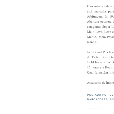
O evento se inicia
está marcada par
Arbitragem, às 19
Abertura ocorrerá
categorias Super Li
Meio Leve, Leve e
Médio, Meio-Pesad
manhã.
Já o Grand Prix Na
do Troféu Brasil, t
às 14 horas, com o
16 horas e a Reuni
Qualifying têm iníc
Assessoria de Impre
POSTADO POR
EV
MARCADORES:
BO