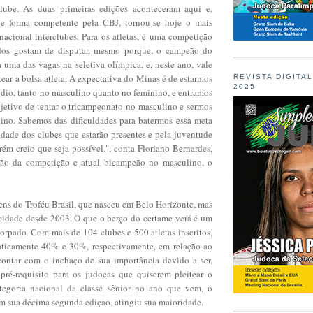
ube. As duas primeiras edições aconteceram aqui e,
de forma competente pela CBJ, tornou-se hoje o mais
nacional interclubes. Para os atletas, é uma competição
odos gostam de disputar, mesmo porque, o campeão do
 uma das vagas na seletiva olímpica, e, neste ano, vale
ear a bolsa atleta. A expectativa do Minas é de estarmos
REVISTA DIGITA
2025
dio, tanto no masculino quanto no feminino, e entramos
jetivo de tentar o tricampeonato no masculino e sermos
no. Sabemos das dificuldades para batermos essa meta
idade dos clubes que estarão presentes e pela juventude
ém creio que seja possível.", conta Floriano Bernardes,
rião da competição e atual bicampeão no masculino, o
ens do Troféu Brasil, que nasceu em Belo Horizonte, mas
 cidade desde 2003. O que o berço do certame verá é um
corpado. Com mais de 104 clubes e 500 atletas inscritos,
ticamente 40% e 30%, respectivamente, em relação ao
ontar com o inchaço de sua importância devido a ser,
pré-requisito para os judocas que quiserem pleitear o
ategoria nacional da classe sênior no ano que vem, o
em sua décima segunda edição, atingiu sua maioridade.