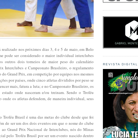
á realizado nos próximos dias 3, 4 e 5 de maio, em Belo
me pode ser considerado o maior individual interclubes
os outros dois torneios de maior peso do calendário
REVISTA DIGITA
Prix Interclubes e Campeonato Brasileiro, o regulamento
so do Grand Prix, em competição por equipes nos mesmos
ões por países, onde cinco atletas divididos por peso se
ncer mais, fatura a luta; e no Campeonato Brasileiro, os
o estado onde nasceram e/ou treinam. Sendo o Troféu
o onde os atletas defendem, de maneira individual, seus
 o Troféu Brasil é uma das metas do clube desde que foi
além de ser um dos dois eventos em que o nome do clube
o ao Grand Prix Nacional de Interclubes, nós do Minas
ial pelo Troféu Brasil por ser um evento nascido dentro