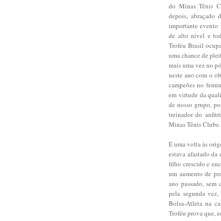
do Minas Tênis Cl
depois, abraçado 
importante evento 
de alto nível e t
Troféu Brasil ocupa
uma chance de pleit
mais uma vez no pó
neste ano com o ob
campeões no femini
em virtude da qual
de nosso grupo, por
treinador do anfit
Minas Tênis Clube.
É uma volta às orig
estava afastado da
filho crescido e en
um aumento de pra
ano passado, sem c
pela segunda vez, 
Bolsa-Atleta na c
Troféu prova que, 