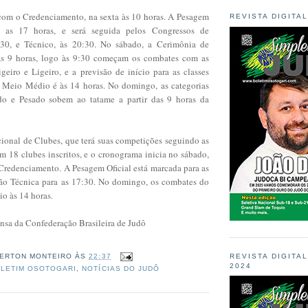
 com o Credenciamento, na sexta às 10 horas. A Pesagem
REVISTA DIGITA
a as 17 horas, e será seguida pelos Congressos de
:30, e Técnico, às 20:30. No sábado, a Cerimônia de
 às 9 horas, logo às 9:30 começam os combates com as
geiro e Ligeiro, e a previsão de início para as classes
 Meio Médio é às 14 horas. No domingo, as categorias
o e Pesado sobem ao tatame a partir das 9 horas da
cional de Clubes, que terá suas competições seguindo as
em 18 clubes inscritos, e o cronograma inicia no sábado,
 Credenciamento. A Pesagem Oficial está marcada para as
ão Técnica para as 17:30. No domingo, os combates do
io às 14 horas.
nsa da Confederação Brasileira de Judô
REVISTA DIGITA
ERTON MONTEIRO
ÀS
22:37
2024
LETIM OSOTOGARI
,
NOTÍCIAS DO JUDÔ