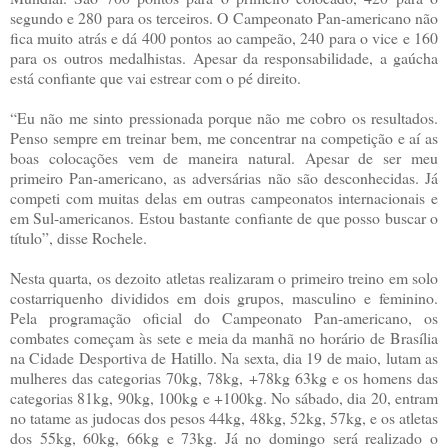
segundo e 280 para os terceiros. O Campeonato Pan-americano não
fica muito atrás e dá 400 pontos ao campeão, 240 para o vice e 160
para os outros medalhistas. Apesar da responsabilidade, a gaúcha
está confiante que vai estrear com o pé direito.
“Eu não me sinto pressionada porque não me cobro os resultados.
Penso sempre em treinar bem, me concentrar na competição e aí as
boas colocações vem de maneira natural. Apesar de ser meu
primeiro Pan-americano, as adversárias não são desconhecidas. Já
competi com muitas delas em outras campeonatos internacionais e
em Sul-americanos. Estou bastante confiante de que posso buscar o
título”, disse Rochele.
Nesta quarta, os dezoito atletas realizaram o primeiro treino em solo
costarriquenho divididos em dois grupos, masculino e feminino.
Pela programação oficial do Campeonato Pan-americano, os
combates começam às sete e meia da manhã no horário de Brasília
na Cidade Desportiva de Hatillo. Na sexta, dia 19 de maio, lutam as
mulheres das categorias 70kg, 78kg, +78kg 63kg e os homens das
categorias 81kg, 90kg, 100kg e +100kg. No sábado, dia 20, entram
no tatame as judocas dos pesos 44kg, 48kg, 52kg, 57kg, e os atletas
dos 55kg, 60kg, 66kg e 73kg. Já no domingo será realizado o