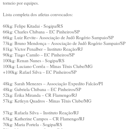
torneio por equipes.
Lista completa dos atletas convocados:
60kg: Felipe Kitadai - Sogipa/RS
66kg: Charles Chibana – EC Pinheiros/SP
66kg: Luiz Revite– Associação de Judô Rogério Sampaio/SP
73kg: Bruno Mendonça – Associação de Judô Rogério Sampaio/SP
81kg: Victor Penalber – Instituto Reação/RJ
90kg: Tiago Camilo – EC Pinheiros/SP
100kg: Renan Nunes - Sogipa/RS
100kg: Luciano Corrêa – Minas Tênis Clube/MG
+100kg: Rafael Silva – EC Pinheiros/SP
48kg: Sarah Menezes – Associação Expedito Falcão/PI
48kg: Gabriela Chibana – EC Pinheiros/SP
52kg: Érika Miranda – CR Flamengo/RJ
57kg: Ketleyn Quadros - Minas Tênis Clube/MG
57kg: Rafaela Silva – Instituto Reação/RJ
63kg: Katherine Campos – CR Flamengo/RJ
70kg: Maria Portela - Sogipa/RS