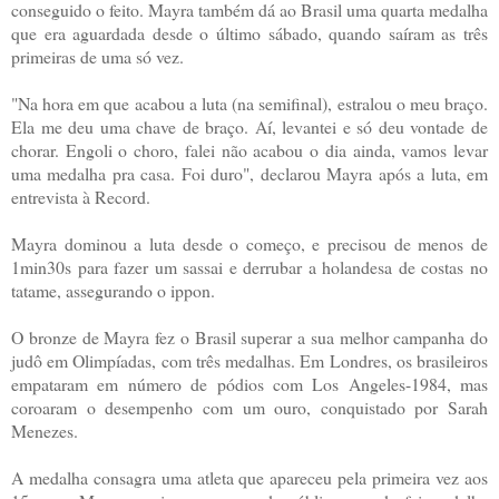
conseguido o feito. Mayra também dá ao Brasil uma quarta medalha
que era aguardada desde o último sábado, quando saíram as três
primeiras de uma só vez.
"Na hora em que acabou a luta (na semifinal), estralou o meu braço.
Ela me deu uma chave de braço. Aí, levantei e só deu vontade de
chorar. Engoli o choro, falei não acabou o dia ainda, vamos levar
uma medalha pra casa. Foi duro", declarou Mayra após a luta, em
entrevista à Record.
Mayra dominou a luta desde o começo, e precisou de menos de
1min30s para fazer um sassai e derrubar a holandesa de costas no
tatame, assegurando o ippon.
O bronze de Mayra fez o Brasil superar a sua melhor campanha do
judô em Olimpíadas, com três medalhas. Em Londres, os brasileiros
empataram em número de pódios com Los Angeles-1984, mas
coroaram o desempenho com um ouro, conquistado por Sarah
Menezes.
A medalha consagra uma atleta que apareceu pela primeira vez aos