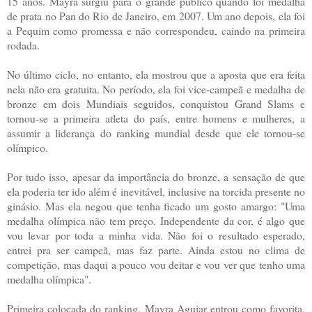
15 anos. Mayra surgiu para o grande público quando foi medalha
de prata no Pan do Rio de Janeiro, em 2007. Um ano depois, ela foi
a Pequim como promessa e não correspondeu, caindo na primeira
rodada.
No último ciclo, no entanto, ela mostrou que a aposta que era feita
nela não era gratuita. No período, ela foi vice-campeã e medalha de
bronze em dois Mundiais seguidos, conquistou Grand Slams e
tornou-se a primeira atleta do país, entre homens e mulheres, a
assumir a liderança do ranking mundial desde que ele tornou-se
olímpico.
Por tudo isso, apesar da importância do bronze, a sensação de que
ela poderia ter ido além é inevitável, inclusive na torcida presente no
ginásio. Mas ela negou que tenha ficado um gosto amargo: "Uma
medalha olímpica não tem preço. Independente da cor, é algo que
vou levar por toda a minha vida. Não foi o resultado esperado,
entrei pra ser campeã, mas faz parte. Ainda estou no clima de
competição, mas daqui a pouco vou deitar e vou ver que tenho uma
medalha olímpica".
Primeira colocada do ranking, Mayra Aguiar entrou como favorita,