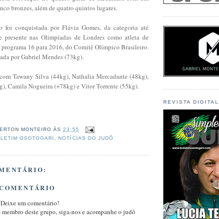
inco bronzes, além de quatro quintos lugares.
 foi conquistada por Flávia Gomes, da categoria até
ve presente nas Olimpíadas de Londres como atleta de
o programa 16 para 2016, do Comitê Olímpico Brasileiro.
tada por Gabriel Mendes (73kg).
com Tawany Silva (44kg), Nathalia Mercadante (48kg),
kg), Camila Nogueira (+78kg) e Vitor Torrente (55kg).
REVISTA DIGITA
ERTON MONTEIRO
ÀS
23:55
LETIM OSOTOGARI
,
NOTÍCIAS DO JUDÔ
MENTÁRIO:
 COMENTÁRIO
 Deixe um comentário!
m membro deste grupo, siga-nos e acompanhe o judô