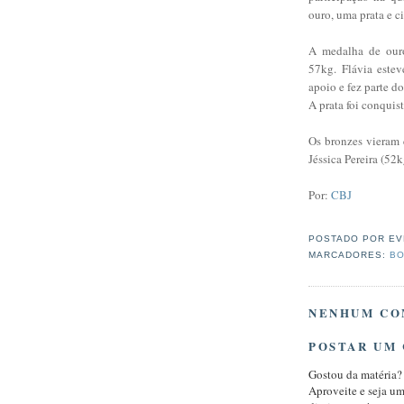
ouro, uma prata e c
A medalha de ouro
57kg. Flávia este
apoio e fez parte d
A prata foi conquis
Os bronzes vieram 
Jéssica Pereira (52
Por:
CBJ
POSTADO POR
EV
MARCADORES:
BO
NENHUM CO
POSTAR UM
Gostou da matéria?
Aproveite e seja u