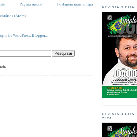
nte
Página inicial
Postagem mais antiga
REVISTA DIGITA
entários (Atom)
zada
REVISTA DIGITA
2024