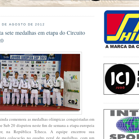
7 DE AGOSTO DE 2012
ta sete medalhas em etapa do Circuito
20
ainda comemora as medalhas olímpicas conquistadas em
e Sub 20 disputou neste fim de semana a etapa europeia
or, na República Tcheca. A equipe encerrou sua
uinta colocação no quadro geral de medalhas, com um