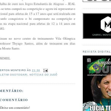
dalha de ouro nos Jogos Estudantis de Alagoas – JEAL
se tetra campeã na competição e agora irá representar o
ional para atletas de 15 a 17 anos que será realzada em
cardo conquistou o bi campeonato na competição e
as na etapa nacional para atletas de 12 a 14 anos em
 MG.
reinam no novo centro de treinamento Vila Olímpica
fessor Thyago Santos, além de treinarem em dias
la Monte Santo.
REVISTA DIGITA
a SEMEL
ERTON MONTEIRO
ÀS
21:36
LETIM OSOTOGARI
,
NOTÍCIAS DO JUDÔ
MENTÁRIO:
 COMENTÁRIO
 Deixe um comentário!