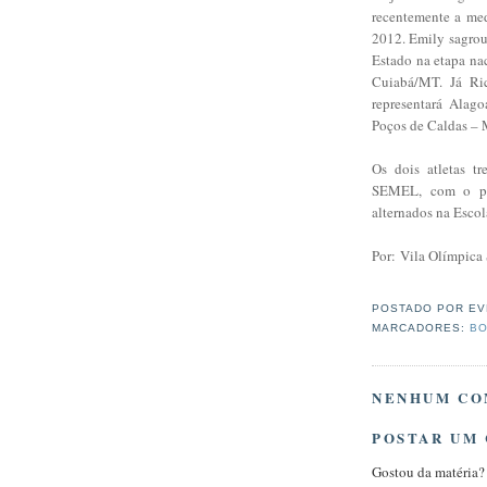
recentemente a me
2012. Emily sagrou-
Estado na etapa nac
Cuiabá/MT. Já Ri
representará Alago
Poços de Caldas –
Os dois atletas t
SEMEL, com o pro
alternados na Esco
Por: Vila Olímpic
POSTADO POR
EV
MARCADORES:
BO
NENHUM CO
POSTAR UM
Gostou da matéria?