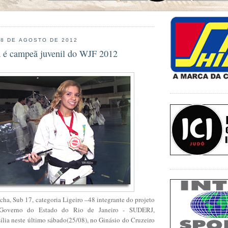
28 DE AGOSTO DE 2012
a é campeã juvenil do WJF 2012
ha, Sub 17, categoria Ligeiro –48 integrante do projeto
 Governo do Estado do Rio de Janeiro - SUDERJ,
ília neste último sábado(25/08), no Ginásio do Cruzeiro