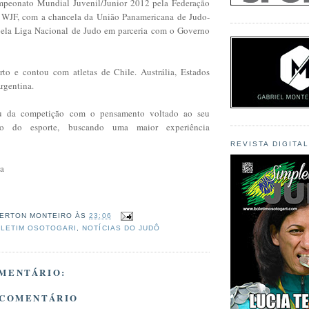
mpeonato Mundial Juvenil/Junior 2012 pela Federação
 WJF, com a chancela da União Panamericana de Judo-
pela Liga Nacional de Judo em parceria com o Governo
to e contou com atletas de Chile. Austrália, Estados
rgentina.
pou da competição com o pensamento voltado ao seu
tro do esporte, buscando uma maior experiência
REVISTA DIGITA
ha
ERTON MONTEIRO
ÀS
23:06
LETIM OSOTOGARI
,
NOTÍCIAS DO JUDÔ
MENTÁRIO:
 COMENTÁRIO