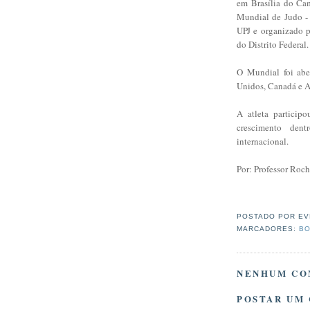
em Brasília do Ca
Mundial de Judo -
UPJ e organizado 
do Distrito Federal.
O Mundial foi aber
Unidos, Canadá e A
A atleta partici
crescimento den
internacional.
Por: Professor Roc
POSTADO POR
EV
MARCADORES:
BO
NENHUM CO
POSTAR UM