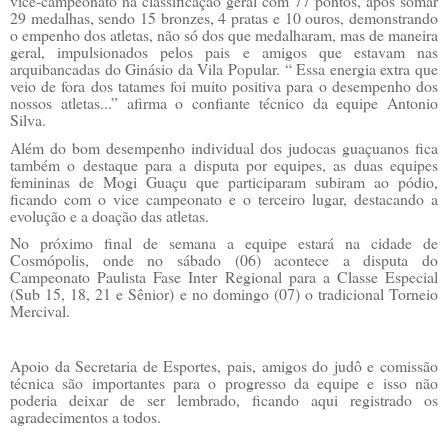
vice-campeonato na classificação geral com 77 pontos, após somar
29 medalhas, sendo 15 bronzes, 4 pratas e 10 ouros, demonstrando
o empenho dos atletas, não só dos que medalharam, mas de maneira
geral, impulsionados pelos pais e amigos que estavam nas
arquibancadas do Ginásio da Vila Popular. “ Essa energia extra que
veio de fora dos tatames foi muito positiva para o desempenho dos
nossos atletas...” afirma o confiante técnico da equipe Antonio
Silva.
Além do bom desempenho individual dos judocas guaçuanos fica
também o destaque para a disputa por equipes, as duas equipes
femininas de Mogi Guaçu que participaram subiram ao pódio,
ficando com o vice campeonato e o terceiro lugar, destacando a
evolução e a doação das atletas.
No próximo final de semana a equipe estará na cidade de
Cosmópolis, onde no sábado (06) acontece a disputa do
Campeonato Paulista Fase Inter Regional para a Classe Especial
(Sub 15, 18, 21 e Sênior) e no domingo (07) o tradicional Torneio
Mercival.
Apoio da Secretaria de Esportes, pais, amigos do judô e comissão
técnica são importantes para o progresso da equipe e isso não
poderia deixar de ser lembrado, ficando aqui registrado os
agradecimentos a todos.