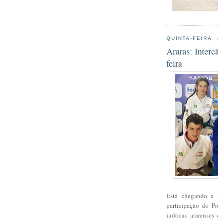
QUINTA-FEIRA, 
Araras: Interc
feira
Está chegando a 
participação do P
judocas ararenses