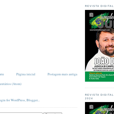
REVISTA DIGITA
nte
Página inicial
Postagem mais antiga
entários (Atom)
REVISTA DIGITA
2024