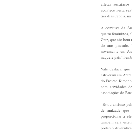
atletas austríaco
acontece nesta sex
três dias depois, na
A comitiva da Áus
quatro femininos, a
Graz, que tão bem 
do ano passado. 
novamente em Arar
naquele país”, lem
Vale destacar que 
estiveram em Araras
do Projeto Kimono 
com atividades de
associações do Bras
“Estou ansioso pel
de amizade que v
proporcionar a el
também será esten
poderão diversific