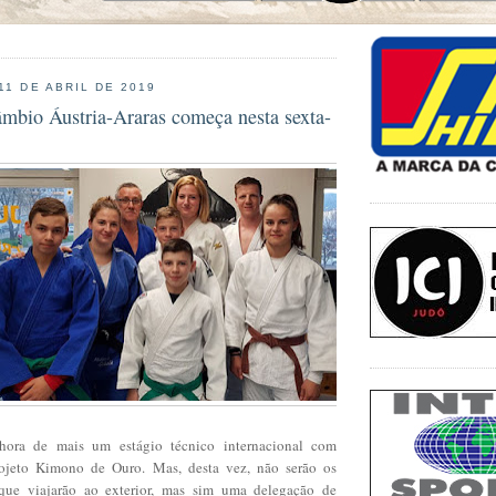
11 DE ABRIL DE 2019
âmbio Áustria-Araras começa nesta sexta-
hora de mais um estágio técnico internacional com
rojeto Kimono de Ouro. Mas, desta vez, não serão os
 que viajarão ao exterior, mas sim uma delegação de