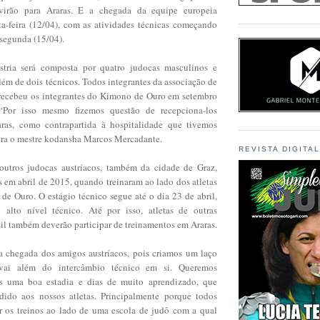
s virão para Araras. E a chegada da equipe europeia
ta-feira (12/04), com as atividades técnicas começando
 segunda (15/04).
tria será composta por quatro judocas masculinos e
lém de dois técnicos. Todos integrantes da associação de
recebeu os integrantes do Kimono de Ouro em setembro
“Por isso mesmo fizemos questão de recepciona-los
as, como contrapartida à hospitalidade que tivemos
bra o mestre kodansha Marcos Mercadante.
REVISTA DIGITA
outros judocas austríacos, também da cidade de Graz,
 em abril de 2015, quando treinaram ao lado dos atletas
de Ouro. O estágio técnico segue até o dia 23 de abril,
 alto nível técnico. Até por isso, atletas de outras
il também deverão participar de treinamentos em Araras.
a chegada dos amigos austríacos, pois criamos um laço
ai além do intercâmbio técnico em si. Queremos
es uma boa estadia e dias de muito aprendizado, que
dido aos nossos atletas. Principalmente porque todos
ar os treinos ao lado de uma escola de judô com a qual