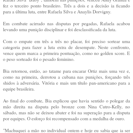
fez o terceiro ponto brasileiro. Três a dois e a decisão ia ficando
para a última luta, entre Rafaela Silva e Anaylis Dorvigny.
Em combate acirrado nas disputas por pegadas, Rafaela acabou
levando uma punição disciplinar e foi desclassificada da luta.
Com o empate em três a três no placar, foi preciso sortear uma
categoria para fazer a luta extra de desempate. Neste confronto,
vence quem marca a primeira pontuação, como no golden score. E
o peso sorteado foi o pesado feminino.
Bia retornou, então, ao tatame para encarar Ortiz mais uma vez e,
como na primeira, derrotou a cubana nas punições, forçando três
shidos à adversária. Vitória e mais um título pan-americano para a
equipe brasileira.
Ao final do combate, Bia explicou que havia sentido o polegar da
mão direita na disputa pelo bronze com Nina Cutro-Kelly, no
sábado, mas não se deixou abater e foi na superação para a disputa
por equipes. O esforço foi recompensado com a medalha de ouro.
"Machuquei a mão no individual ontem e hoje eu sabia que ia ser