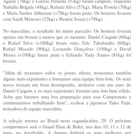
Aguiar (78kg) e Larissa Pimenta (52kg) foram campeãs, enquanto
Nathália Brígida (48kg), Rafaela Silva (57kg), Maria Portela (70kg)
e Maria Suelen Altheman (+78kg) foram prata. Os bronzes ficaram
com Sarah Menezes (52kg) e Beatriz Souza (+78kg).
No masculino, o resultado foi muito parecido. Os homens tiveram
apenas um bronze a menos que as meninas. Daniel Cargnin (66kg)
e Rafael Silva (+100kg) foram ouro, Eric Takabatake (60kg),
Rafael Macedo (90kg), Leonardo Gonçalves (100kg) e David
Moura (+100kg) foram prata e Eduardo Yudy Santos (81kg) foi
bronze.
"Além de trazermos todos os jovens atletas, trouxemos também
alguns mais experientes e formamos uma equipe bem forte. Os mais
novos tiveram um bom desempenho, inclusive com um ouro do
Daniel Cargnin, e os mais experientes fizeram uma luta bem sólida.
Acho que fizemos uma boa preparação para esse Campeonato e
continuaremos trabalhando forte", avaliou a japonesa Yuko Fujii,
treinadora da equipe masculina.
A seleção retorna ao Brasil nesta segunda-feira, 29. O próximo
compromisso será o Grand Slam de Baku, nos dias 10, 11 e 12 de
maio, no Azerbaijão. A disputa definirá os nove melhores por