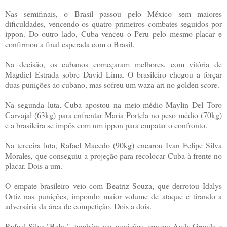
Nas semifinais, o Brasil passou pelo México sem maiores
dificuldades, vencendo os quatro primeiros combates seguidos por
ippon. Do outro lado, Cuba venceu o Peru pelo mesmo placar e
confirmou a final esperada com o Brasil.
Na decisão, os cubanos começaram melhores, com vitória de
Magdiel Estrada sobre David Lima. O brasileiro chegou a forçar
duas punições ao cubano, mas sofreu um waza-ari no golden score.
Na segunda luta, Cuba apostou na meio-médio Maylin Del Toro
Carvajal (63kg) para enfrentar Maria Portela no peso médio (70kg)
e a brasileira se impôs com um ippon para empatar o confronto.
Na terceira luta, Rafael Macedo (90kg) encarou Ivan Felipe Silva
Morales, que conseguiu a projeção para recolocar Cuba à frente no
placar. Dois a um.
O empate brasileiro veio com Beatriz Souza, que derrotou Idalys
Ortiz nas punições, impondo maior volume de ataque e tirando a
adversária da área de competição. Dois a dois.
Rafael Silva "Baby", também nas punições, venceu Andy Granda e