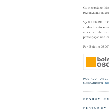
Os incansáveis Mot
presença nas pales
"
QUALIDADE TO
conhecimento relev
áreas de interes
participação no Co
Por: Boletim OSO
POSTADO POR
EV
MARCADORES:
BO
NENHUM CO
POSTAR UM