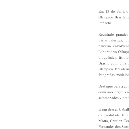
Em 13 de abril, o
Olímpico Brasileir
Impacto.
Reunindo
grandes
várias palestras,
um
parceria envolve
Laboratório Olímpi
bioquímica, fisio
Brasil, com uma 
Olímpica Brasilei
fotografias, medalha
Destaque para a ap
comissão organiza
selecionados vinte 
E um desses trabal
da Qualidade Tota
Motta, Cristian Ce
Fernandes dos Sant