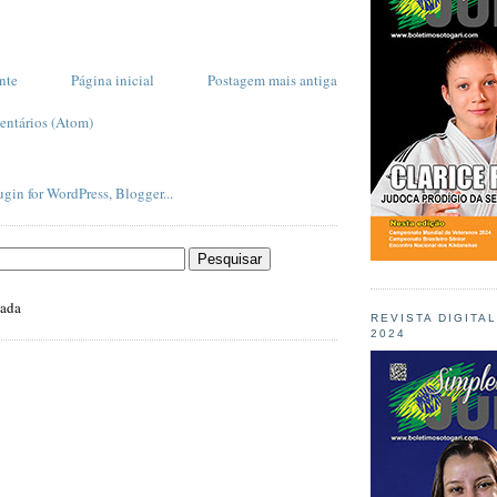
nte
Página inicial
Postagem mais antiga
entários (Atom)
zada
REVISTA DIGITA
2024