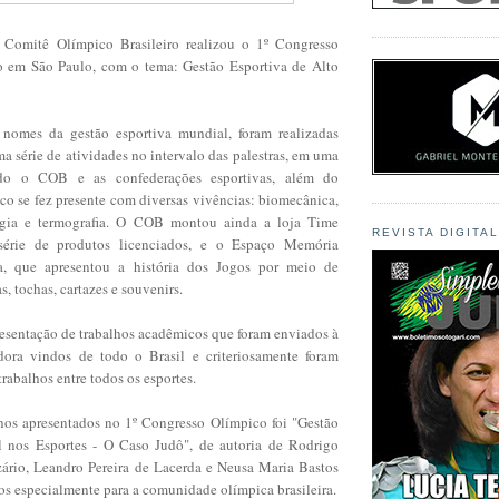
 Comitê Olímpico Brasileiro realizou o 1º Congresso
o em São Paulo, com o tema: Gestão Esportiva de Alto
 nomes da gestão esportiva mundial, f
oram realizadas
a série de atividades no intervalo das palestras, em uma
ndo o COB e as confederações esportivas, além do
co se fez presente com diversas vivências: biomecânica,
logia e termografia. O COB montou ainda a loja Time
REVISTA DIGITA
série de produtos licenciados, e o Espaço Memória
ra, que apresentou a história dos Jogos por meio de
s, tochas, cartazes e souvenirs.
resentação de trabalhos acadêmicos que foram enviados à
dora vindos de todo o Brasil e criteriosamente foram
trabalhos entre todos os esportes.
hos apresentados no 1º Congresso Olímpico foi "Gestão
l nos Esportes - O Caso Judô", de autoria de Rodrigo
zário, Leandro Pereira de Lacerda e Neusa Maria Bastos
os especialmente para a comunidade olímpica brasileira.