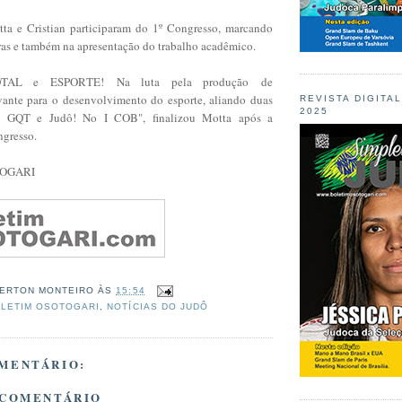
ta e Cristian participaram do 1º Congresso, marcando
tras e também na apresentação do trabalho acadêmico.
TAL e ESPORTE! Na luta pela produção de
ante para o desenvolvimento do esporte, aliando duas
REVISTA DIGITA
2025
se: GQT e Judô! No I COB
", finalizou Motta após a
ngresso.
TOGARI
ERTON MONTEIRO
ÀS
15:54
LETIM OSOTOGARI
,
NOTÍCIAS DO JUDÔ
MENTÁRIO:
 COMENTÁRIO