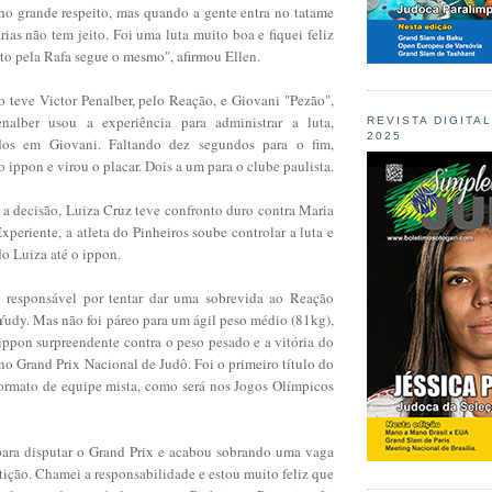
nho grande respeito, mas quando a gente entra no tatame
ias não tem jeito. Foi uma luta muito boa e fiquei feliz
ito pela Rafa segue o mesmo", afirmou Ellen.
o teve Victor Penalber, pelo Reação, e Giovani "Pezão",
enalber usou a experiência para administrar a luta,
REVISTA DIGITA
2025
dos em Giovani. Faltando dez segundos para o fim,
 ippon e virou o placar. Dois a um para o clube paulista.
 a decisão, Luiza Cruz teve confronto duro contra Maria
periente, a atleta do Pinheiros soube controlar a luta e
o Luiza até o ippon.
 responsável por tentar dar uma sobrevida ao Reação
Yudy. Mas não foi páreo para um ágil peso médio (81kg),
ppon surpreendente contra o peso pesado e a vitória do
 no Grand Prix Nacional de Judô. Foi o primeiro título do
formato de equipe mista, como será nos Jogos Olímpicos
ara disputar o Grand Prix e acabou sobrando uma vaga
ição. Chamei a responsabilidade e estou muito feliz que