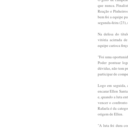
que nunca. Finalis
Reação e Pinheiros
bem foi a equipe pau
segunda-feira (23),
Na defesa do títul
vitória acirrada 
equipe carioca forç
"Foi uma oportunid
Poder pontuar log
dúvidas, não tem p
participar de comp
Logo em seguida, a
encarar Ellen Santa
e, quando a luta en
vencer o confronto
Rafaela é da categ
origem de Ellen.
"A luta foi dura c