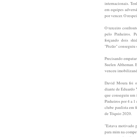
internacionais. Te
em equipes adversár
por vencer. O respe
O terceiro confront
pelo Pinheiros. P
forçando dois shi
"Pezão" conseguiu o
Precisando empatar
Suelen Altheman. Ex
venceu imobilizand
David Moura foi o
diante de Eduardo 
que conseguiu um i
Pinheiros por 4 a 1
clube paulista em 
de Tóquio 2020.
"Estava motivado p
para mim na compet