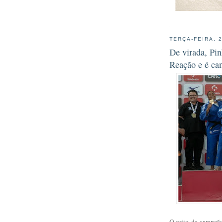
TERÇA-FEIRA, 
De virada, Pin
Reação e é ca
O grito de campeão