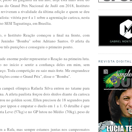
tas do Grand Prix Nacional de Judô em 2018, Instituto
 reviveram a rivalidade da última edição e quem se deu
lista: vitória por 4 a 1 sobre a agremiação carioca, nesta
 no SESI Taguatinga, em Brasília.
o, o Instituto Reação começou a final na frente, com
de Juninho "Bomba" sobre Adriano Santos. O atleta da
ou três punições e conseguiu o primeiro ponto.
ade enorme poder representar o Reação na primeira luta.
REVISTA DIGITA
o no início e sentir a confiança deles em mim, sem
reço. Toda competição eu saio mais forte. Me engrandece
etições como o Grand Prix", disse o "Bomba".
 campeã olímpica Rafaela Silva entrou no tatame para
na. A atleta paulista forçou dois shidos diante da carioca
trou no golden score, Ellen precisou de 18 segundos para
 por ippon e empatar o duelo em 1 a 1. O detalhe é que
oria Leve (57kg) e no GP lutou no Médio (70kg), peso de
om a Rafa, mas sempre estamos juntas nos campeonatos