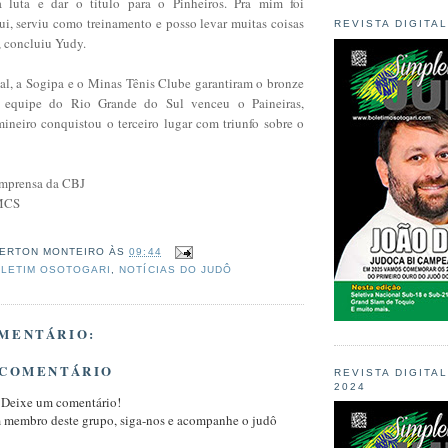
a luta e dar o título para o Pinheiros. Pra mim foi
ui, serviu como treinamento e posso levar muitas coisas
REVISTA DIGITA
, concluiu Yudy.
nal, a Sogipa e o Minas Tênis Clube garantiram o bronze
 equipe do Rio Grande do Sul venceu o Paineiras,
ineiro conquistou o terceiro lugar com triunfo sobre o
 Imprensa da CBJ
/MCS
ERTON MONTEIRO
ÀS
09:44
LETIM OSOTOGARI
,
NOTÍCIAS DO JUDÔ
MENTÁRIO:
 COMENTÁRIO
REVISTA DIGITA
2024
 Deixe um comentário!
m membro deste grupo, siga-nos e acompanhe o judô