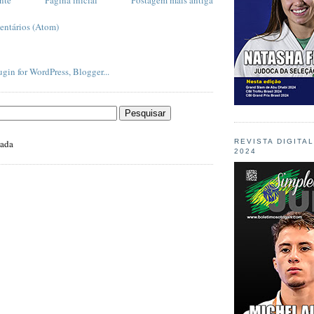
nte
Página inicial
Postagem mais antiga
entários (Atom)
REVISTA DIGITA
zada
2024