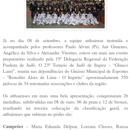
Já no dia 08 de setembro, a equipe atibaiense instruída e
acompanhada pelos professores Paulo Alvim (Pi), Jair Gimenes,
Angélica da Silva e Alexandre Vitorino, esteve em mais um evento
preparatório realizado pela 15ª Delegacia Regional da Federação
Paulista de Judô. O 23º Torneio de Judô de Itapira – “Glauco
Lauri”, reuniu nas dependências do Ginásio Municipal de Esportes
- "Benedito Alves de Lima - O Itapirão” aproximadamente 550
judocas de 34 renomadas associações e clubes da região.
Os atibaienses em mais uma bela apresentação, conquistaram 26
medalhas, subdivididas em 08 de ouro, 06 de prata e 12 de bronze,
resultando na terceira colocação da classificação geral, os
atibaienses que subiram no pódio são:
Campeões
– Maria Eduarda Delprat, Lorrana Chaves, Raissa