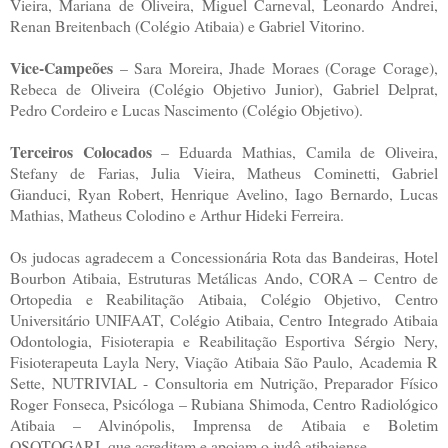
Vieira, Mariana de Oliveira, Miguel Carneval, Leonardo Andrei,
Renan Breitenbach (Colégio Atibaia) e Gabriel Vitorino.
Vice-Campeões
– Sara Moreira, Jhade Moraes (Corage Corage),
Rebeca de Oliveira (Colégio Objetivo Junior), Gabriel Delprat,
Pedro Cordeiro e Lucas Nascimento (Colégio Objetivo).
Terceiros Colocados
– Eduarda Mathias, Camila de Oliveira,
Stefany de Farias, Julia Vieira, Matheus Cominetti, Gabriel
Gianduci, Ryan Robert, Henrique Avelino, Iago Bernardo, Lucas
Mathias, Matheus Colodino e Arthur Hideki Ferreira.
Os judocas agradecem a Concessionária Rota das Bandeiras, Hotel
Bourbon Atibaia, Estruturas Metálicas Ando, CORA – Centro de
Ortopedia e Reabilitação Atibaia, Colégio Objetivo, Centro
Universitário UNIFAAT, Colégio Atibaia, Centro Integrado Atibaia
Odontologia, Fisioterapia e Reabilitação Esportiva Sérgio Nery,
Fisioterapeuta Layla Nery, Viação Atibaia São Paulo, Academia R
Sette, NUTRIVIAL - Consultoria em Nutrição, Preparador Físico
Roger Fonseca, Psicóloga – Rubiana Shimoda, Centro Radiológico
Atibaia – Alvinópolis, Imprensa de Atibaia e Boletim
OSOTOGARI, que acreditam e apoiam o judô atibaiense.