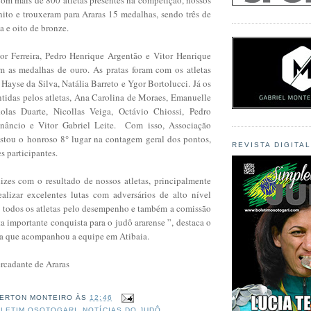
nito e trouxeram para Araras 15 medalhas, sendo três de
ta e oito de bronze.
tor Ferreira, Pedro Henrique Argentão e Vitor Henrique
m as medalhas de ouro. As pratas foram com os atletas
 Hayse da Silva, Natália Barreto e Ygor Bortolucci. Já os
ntidas pelos atletas, Ana Carolina de Moraes, Emanuelle
olas Duarte, Nicollas Veiga, Octávio Chiossi, Pedro
enâncio e Vitor Gabriel Leite. Com isso, Associação
tou o honroso 8° lugar na contagem geral dos pontos,
REVISTA DIGITA
s participantes.
izes com o resultado de nossos atletas, principalmente
alizar excelentes lutas com adversários de alto nível
o todos os atletas pelo desempenho e também a comissão
ta importante conquista para o judô ararense ”, destaca o
a que acompanhou a equipe em Atibaia.
rcadante de Araras
ERTON MONTEIRO
ÀS
12:46
LETIM OSOTOGARI
,
NOTÍCIAS DO JUDÔ