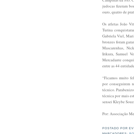
judocas fizeram bo
ouro, quatro de pra
Os atletas João Vi
Turina conquistara
Gabriela Viel, Mari
bronzes foram gara
Mascarenhas, Nick
Irikura, Samuel V
Mercadante conquis
entre as 44 entidade
“Ficamos muito fel
por conseguirem re
técnico. Parabeniz
técnica por mais es
sensei Kleybe Souz
Por: Associação Me
POSTADO POR
EV
MARCADORES:
BO