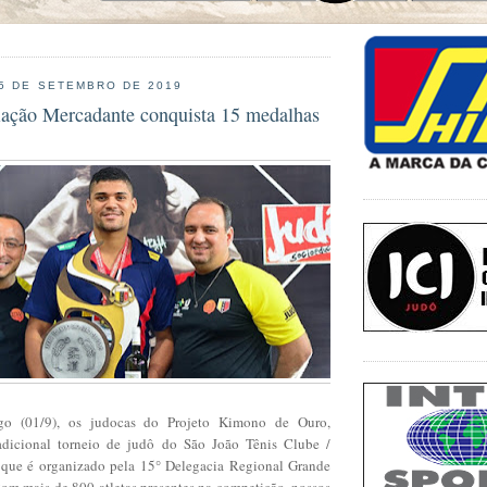
 5 DE SETEMBRO DE 2019
iação Mercadante conquista 15 medalhas
o (01/9), os judocas do Projeto Kimono de Ouro,
radicional torneio de judô do São João Tênis Clube /
 que é organizado pela 15° Delegacia Regional Grande
om mais de 800 atletas presentes na competição, nossos