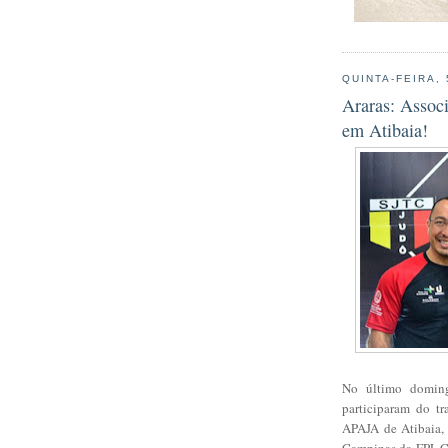
QUINTA-FEIRA,
Araras: Assoc
em Atibaia!
No último doming
participaram do t
APAJA de Atibaia,
Campinas da FPJ. C