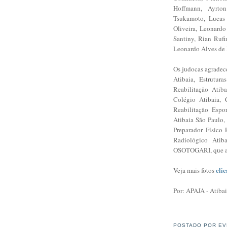
Hoffmann, Ayrto
Tsukamoto, Lucas 
Oliveira, Leonardo
Santiny, Rian Rufi
Leonardo Alves de
Os judocas agradec
Atibaia, Estrutu
Reabilitação Atib
Colégio Atibaia, 
Reabilitação Espo
Atibaia São Paulo,
Preparador Físico
Radiológico Atib
OSOTOGARI, que acr
cli
Veja mais fotos
Por: APAJA - Atiba
POSTADO POR
EV