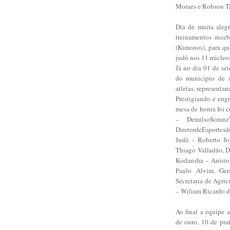
Moraes e Robson T
Dia de muita aleg
treinamentos rece
(Kimonos), para qu
judô nos 11 núcleos
Já no dia 01 de set
do município de A
atletas, representa
Prestigiando e eng
mesa de honra foi 
– DemilsoSoran
DiretordeEsporte
Judô - Roberto Joj
Thiago Valladão, D
Kodansha – Anísio
Paulo Alvim, Ge
Secretaria de Agri
– Wiliam Ricardo d
Ao final a equipe 
de ouro, 10 de pra