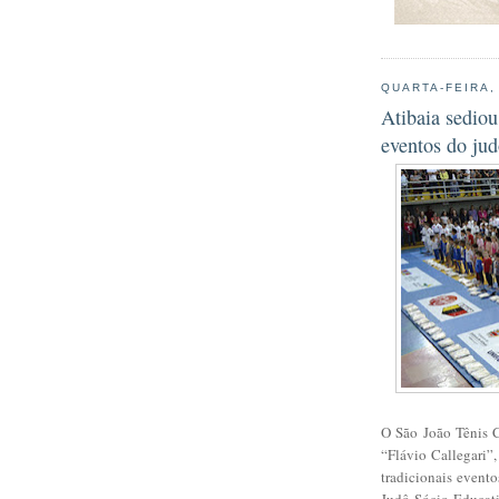
QUARTA-FEIRA,
Atibaia sediou
eventos do ju
O São João Tênis C
“Flávio Callegari”,
tradicionais evento
Judô Sócio Educati