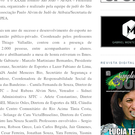
baia, organizado e realizado pela equipe de judô do São
ssociação Paulo Alvim de Judô de Atibaia/Secretaria de
a PEA.
ais um ano de sucesso e desenvolvimento do esporte no
nião público-privado. Coordenado pelos professores
Thiago Valladão, contou com a presença de
 2.000 pessoas, entre acompanhantes e alunos.
nto e abrilhantando a mesa de honra estiveram os Ilmos.
 de Gabinete - Marcelo Martiniano Bernardes, Presidente
REVISTA DIGITA
ranz, Secretário de Esportes e Lazer Fabiano de Lima,
AJA André Menezes Bio, Secretário de Segurança e
rdoso, Coordenadora de Responsabilidade Social da
a das Bandeiras – Camila Fernanda de Souza, Diretor de
TC – José Rubens Alvim Neto, Vereador – Sidnei
e Administrativa SJTC – Arlete Constantino, Diretor
SEL Márcio Osles, Diretora de Esportes da SEL Cláudia
a do Centro Comunitário do Rio Acima Tânia Costa,
 Solange de Cara VictalBraselino, Diretora do Centro
ro Iara Neuza Scarelli. Professores envolvidos – Sergio
wa, Robson Greco, Luís Carlos Brigida, Jair Gimenes,
 Cesar Ferreira, Jonathan Souza, Yara Ferreira, Yasmin