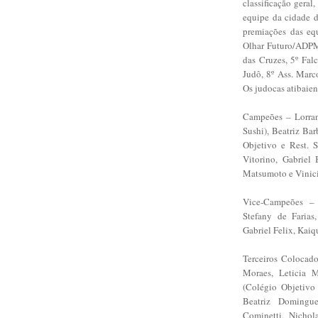
classificação geral
equipe da cidade d
premiações das eq
Olhar Futuro/ADPM
das Cruzes, 5º Fal
Judô, 8º Ass. Mar
Os judocas atibaie
Campeões – Lorran
Sushi), Beatriz Ba
Objetivo e Rest. S
Vitorino, Gabriel
Matsumoto e Vinic
Vice-Campeões – 
Stefany de Farias
Gabriel Felix, Kai
Terceiros Colocad
Moraes, Leticia M
(Colégio Objetivo 
Beatriz Domingue
Cominetti, Nichol