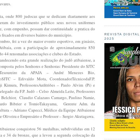
avares.
ria, onde 800 judocas que se dedicam diariamente aos
beram do investimento público seus novos uniformes
e, com empenho, possam dar continuidade a pratica do
 fixados em diversos bairros do município.
REVISTA DIGITA
2025
embro, foi a vez do maior evento esportivo, em ginásio,
tibaia, com a participação de aproximadamente 850
ndo 44 renomadas associações e clubes do Estado.
randecendo esta grande realização do judô atibaiense, a
composta pelos Senhores e Senhoras: Presidente do SJTC
zTesoureiro da APAJA – André Menezes Bio,
sdoSJTC – Edivaldo Mota, CoordenadorTécnicodaF.P.
i Kimura, ProfessoresAnfitriões – Paulo Alvim (Pi) e
elegado da F.P. Judô – Celso Almeida Leite, Professores
 Belchior, Claudio Calazans Camargo, Paulino Namie,
rardo Bibrier e TomioTakayama, Gerente Adm. da
cultura – Adriano Capecci, Médico da Equipe Atibaiense
e Oliveira e Empresário e Professor – Sergio Akutagawa.
atibaiense conquistou 56 medalhas, subdivididas em 12
ta e 34 de bronze, que a levou a segunda colocação da