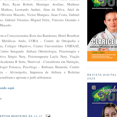
n Reis, Ryan Robert, Henrique Avelino, Matheus
Mathias, Leonardo Andrei, Alan da Silva, Ariel de
 Oliveira Macedo, Victor Marques, Juan Costa, Gabriel
no, Gabriel Vitorino, Miguel Felix, Vinicius Gusmão e
 Macedo.
em a Concessionária Rota das Bandeiras, Hotel Bourbon
ras Metálicas Ando, CORA – Centro de Ortopedia e
aia, Colégio Objetivo, Centro Universitário UNIFAAT,
Centro Integrado Atibaia Odontologia, Fisioterapia e
rtiva Sérgio Nery, Fisioterapeuta Layla Nery, Viação
 Academia R Sette, Nutrivial - Consultoria em Nutrição,
 Roger Fonseca, Psicóloga – Rubiana Shimoda, Centro
aia – Alvinópolis, Imprensa de Atibaia e Boletim
REVISTA DIGITA
editam e apoiam o judô atibaiense.
2024
cando aqui
.
ia
ERTON MONTEIRO
ÀS
14:10