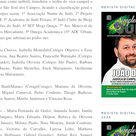
, mas como anfitriã, transferiu o troféu de vice-campeã a
e São José dos Campos, ficando a classificação geral e
REVISTA DIGITA
uipes assim: 1º Associação Namie de Judô, 2º Projeto
, 3º Academia de Judô Pissara, 4º Judô Clube de Mogi
cões do Judô, 6º SET Mogi Guaçu, 7º Ass. Mercival de
cos Mercadante, 9º Omega Academia e 10º ADC Urbam.
nses que subiram no pódio são:
a Chaves, Isabella Montaldi(Colégio Objetivo e Easy
rbosa, Ana Beatriz Santos, Francielle Watanabe (Colégio
ankô), Isabella Oliveira (Colégio São Paulo), Barbara
 Bueno, Pedro Meirelles, Erick Matsumoto, Guilherme
ius Matsumoto.
JhadeMaraes (CorageCorage), Mariana de Oliveira,
, Miguel Carneval, Pedro Cordeiro, Thiago Barbosa,
que Santos, Murilo Anderson e Vinicius Rosa.
os – Maria Fernanda de Godoi, Amanda Soares, Jamile
REVISTA DIGITA
arques, Maria Eduarda Delprat, Rebeca de Oliveira
2024
Junior), Milena Prado, Nina Moreira, Sarah Cordeiro,
s, Victória de Carvalho, Larissa Lobo, Matheus
as Hoffmann, Gabriel Gianduci, Arthur Reis, Samuel