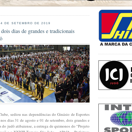
 4 DE SETEMBRO DE 2019
 dois dias de grandes e tradicionais
dô
lube, sediou nas dependências do Ginásio de Esportes
 nos dias 31 de agosto e 01 de setembro, dois grandes e
s do judô atibaiense, a entrega de quimonos do “Projeto
vo” e o XXXIII Torneio São João – APAJA – Prefeitura