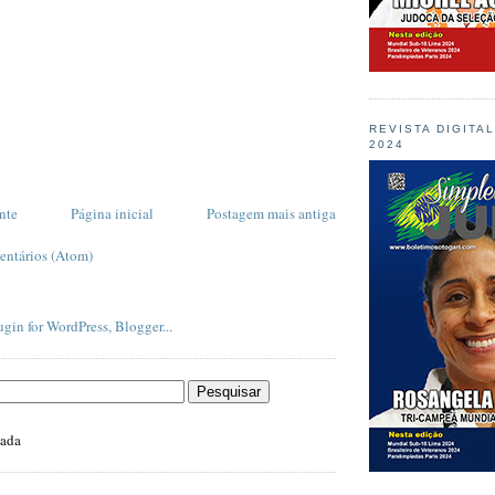
REVISTA DIGITA
2024
nte
Página inicial
Postagem mais antiga
entários (Atom)
zada