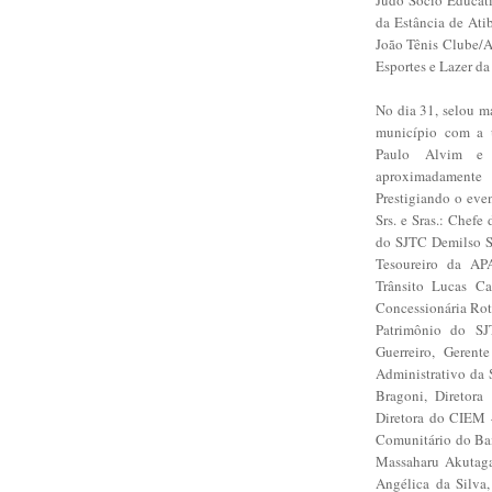
da Estância de Ati
João Tênis Clube/A
Esportes e Lazer d
No dia 31, selou m
município com a u
Paulo Alvim e 
aproximadamente
Prestigiando o eve
Srs. e Sras.: Chefe
do SJTC Demilso So
Tesoureiro da AP
Trânsito Lucas Ca
Concessionária Rot
Patrimônio do SJ
Guerreiro, Gerent
Administrativo da 
Bragoni, Diretor
Diretora do CIEM –
Comunitário do Bair
Massaharu Akutaga
Angélica da Silva,